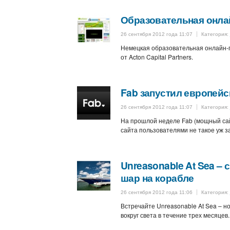
Образовательная онла
26 сентября 2012 года 11:07
Категория:
Немецкая образовательная онлайн-п
от Acton Capital Partners.
Fab запустил европейс
26 сентября 2012 года 11:07
Категория:
На прошлой неделе Fab (мощный сай
сайта пользователями не такое уж з
Unreasonable At Sea – 
шар на корабле
26 сентября 2012 года 11:06
Категория:
Встречайте Unreasonable At Sea – н
вокруг света в течение трех месяцев.