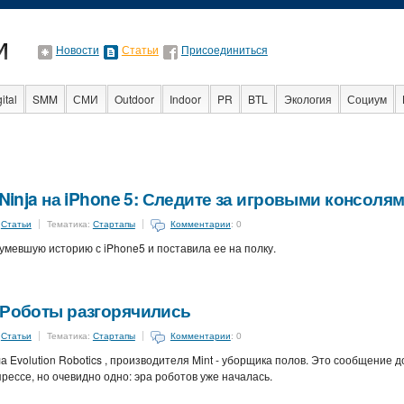
Новости
Статьи
Присоединиться
ital
SMM
СМИ
Outdoor
Indoor
PR
BTL
Экология
Социум
Стартапы
Факты
Event
Интервью
Интернет
 Ninja на iPhone 5: Следите за игровыми консоля
:
Статьи
Тематика:
Стартапы
Комментарии
: 0
мевшую историю с iPhone5 и поставила ее на полку.
 Роботы разгорячились
:
Статьи
Тематика:
Стартапы
Комментарии
: 0
 Evolution Robotics , производителя Mint - уборщика полов. Это сообщение д
прессе, но очевидно одно: эра роботов уже началась.