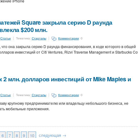
ожение iPhone
атежей Square закрыла серию D раунда
влекла $200 млн.
:
Статьи
Тематика:
Стартапы
Комментарии
: 0
 что она закрыла серию D раунда финансирования, в ходе которого в общей
ларов инвестиций от Citi Ventures, Rizvi Traverse Management и Starbucks Co
 2 млн. долларов инвестиций от Mike Maples и
:
Статьи
Тематика:
Стартапы
Комментарии
: 0
лаву крупному предпринимателю или владельцу небольшого бизнеса, не
дать мобильные приложения.
следующая →
6
7
8
9
10