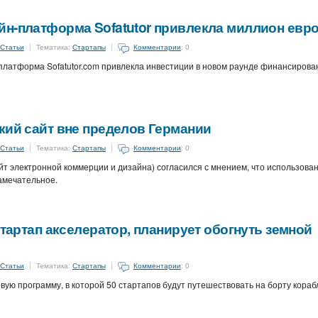
йн-платформа Sofatutor привлекла миллион евр
Статьи
Тематика:
Стартапы
Комментарии
: 0
латформа Sofatutor.com привлекла инвестиции в новом раунде финансирова
кий сайт вне пределов Германии
Статьи
Тематика:
Стартапы
Комментарии
: 0
т электронной коммерции и дизайна) согласился с мнением, что использова
амечательное.
стартап акселератор, планирует обогнуть земной
Статьи
Тематика:
Стартапы
Комментарии
: 0
овую программу, в которой 50 стартапов будут путешествовать на борту кораб