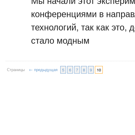
Мы начали этот эксперим
конференциями в напра
технологий, так как это, 
стало модным
Страницы
← предыдущая
5
6
7
8
9
10