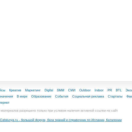
йсы
Креатив
Маркетинг
Digital
SMM
СМИ
Outdoor
Indoor
PR
BTL
Эко
значения
В мире
Образование
События
Социальная реклама
Стартапы
Фа
тернет
материалов разрешено только при условии наличия активной ссылки на сайт
Catalunya.ru - большой форум, база знаний и справочник по Испании, Каталонии