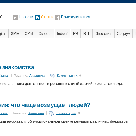
Новости
Статьи
Присоединиться
ital
SMM
СМИ
Outdoor
Indoor
PR
BTL
Экология
Социум
Стартапы
Факты
Event
Интервью
Интернет
е знакомства
Статьи
Тематика:
Аналитика
Комментарии
: 0
вела анализ деятельности россиян в самый жаркий сезон этого года.
ия: что чаще возмущает людей?
татьи
Тематика:
Аналитика
Комментарии
: 0
ции рассказали об эмоциональной оценке рекламы различных форматов.