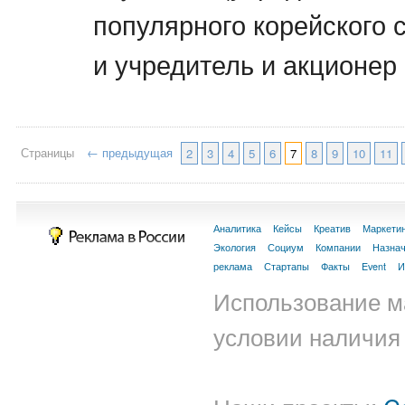
популярного корейского 
и учредитель и акционер
Страницы
← предыдущая
2
3
4
5
6
7
8
9
10
11
Аналитика
Кейсы
Креатив
Маркети
Экология
Социум
Компании
Назна
реклама
Стартапы
Факты
Event
И
Использование м
условии наличия 