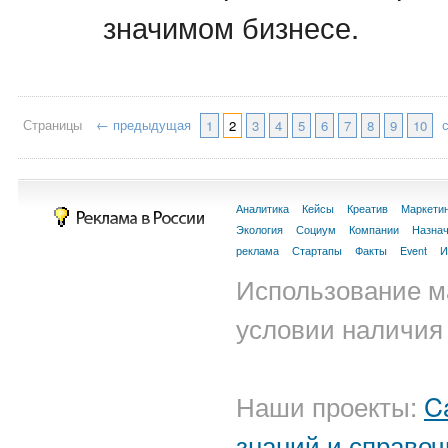
значимом бизнесе.
Страницы
← предыдущая
1
2
3
4
5
6
7
8
9
10
Аналитика
Кейсы
Креатив
Маркети
Экология
Социум
Компании
Назна
реклама
Стартапы
Факты
Event
И
Использование м
условии наличия 
Наши проекты:
C
знаний и справоч