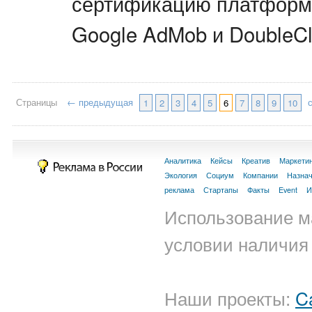
сертификацию платформ
Google AdMob и DoubleCli
Страницы
← предыдущая
1
2
3
4
5
6
7
8
9
10
Аналитика
Кейсы
Креатив
Маркети
Экология
Социум
Компании
Назна
реклама
Стартапы
Факты
Event
И
Использование м
условии наличия 
Наши проекты:
C