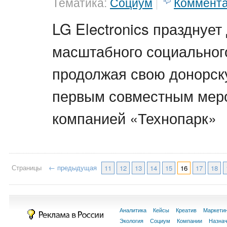
Тематика:
Социум
Коммент
LG Electronics празднует
масштабного социального
продолжая свою донорск
первым совместным мер
компанией «Технопарк»
Страницы
← предыдущая
11
12
13
14
15
16
17
18
Аналитика
Кейсы
Креатив
Маркети
Экология
Социум
Компании
Назна