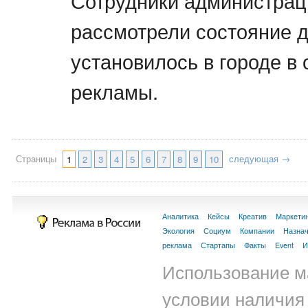
Сотрудники администрац
рассмотрели состояние д
установилось в городе в
рекламы.
Страницы
следующая →
1
2
3
4
5
6
7
8
9
10
Аналитика
Кейсы
Креатив
Маркети
Экология
Социум
Компании
Назна
реклама
Стартапы
Факты
Event
И
Использование м
условии наличия 