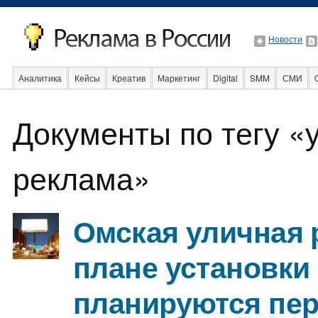
Новости
Аналитика
Кейсы
Креатив
Маркетинг
Digital
SMM
СМИ
В мире
Образование
События
Социальная реклама
Стартапы
Документы по тегу «
реклама»
Омская уличная 
плане установки
планируются пе