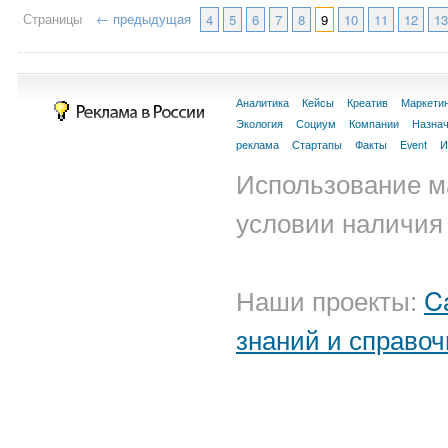
Страницы
← предыдущая
4
5
6
7
8
9
10
11
12
13
Аналитика
Кейсы
Креатив
Маркети
Экология
Социум
Компании
Назна
реклама
Стартапы
Факты
Event
И
Использование м
условии наличия 
Наши проекты:
C
знаний и справоч