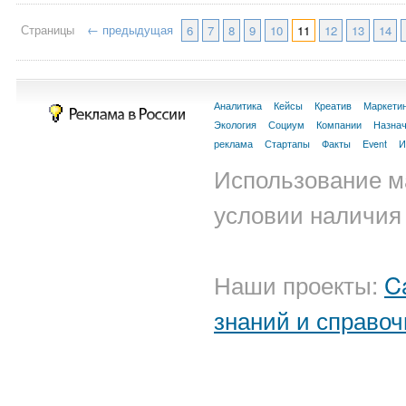
Страницы
← предыдущая
6
7
8
9
10
11
12
13
14
Аналитика
Кейсы
Креатив
Маркети
Экология
Социум
Компании
Назна
реклама
Стартапы
Факты
Event
И
Использование м
условии наличия 
Наши проекты:
C
знаний и справоч