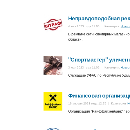
Неправдоподобная рек
4 мая 2023 года 11:06
Категория:
Новос
В рекламе сети ювелирных магазин
области.
"Спортмастер" уличен
3 мая 2023 года 11:09
Категория:
Новос
Служащие УФАС по Республике Удму
Финансовая организац
19 апреля 2023 года 12:25
Категория:
Н
Организация "Райффайзенбанк" пере