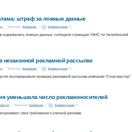
лама: штраф за ложные данные
ти
Тематика:
Компании
Комментарии
: 0
ов содержались ложные данные, сообщили служащие УФАС по Челябинской
 в незаконной рекламной рассылке
ти
Тематика:
Компании
Комментарии
: 0
ртия инспирировали проверку рекламной рассылки компании "Спортмастер".
ия уменьшила число рекламоносителей
овости
Тематика:
Компании
Комментарии
: 0
оценивает свои требования к уличной рекламе.