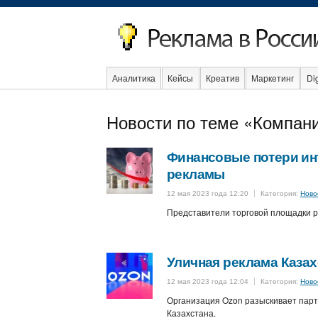
Аналитика
Кейсы
Креатив
Маркетинг
Dig
Новости по теме «Компан
Социальная реклама
Стартапы
Факты
Eve
Финансовые потери инт
рекламы
12 мая 2023 года 12:20
Категория:
Ново
Представители торговой площадки ра
Уличная реклама Казах
12 мая 2023 года 12:04
Категория:
Ново
Организация Ozon разыскивает парт
Казахстана.