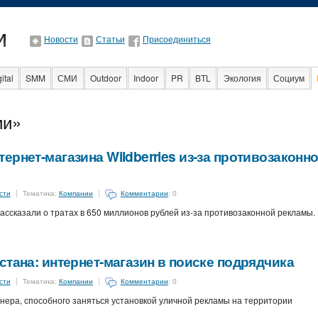
Новости
Статьи
Присоединиться
ital
SMM
СМИ
Outdoor
Indoor
PR
BTL
Экология
Социум
ии»
nt
Интервью
Интернет
ернет-магазина Wildberries из-за противозаконн
сти
Тематика:
Компании
Комментарии
: 0
ссказали о тратах в 650 миллионов рублей из-за противозаконной рекламы.
стана: интернет-магазин в поиске подрядчика
сти
Тематика:
Компании
Комментарии
: 0
нера, способного заняться установкой уличной рекламы на территории