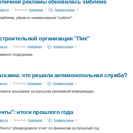
 уличной рекламы обновилась эмблема
овости
Тематика:
Компании
Комментарии
: 0
эмблему, убрав из наименования "outdoor".
строительной организации "Пик"
вости
Тематика:
Компании
Комментарии
: 0
амного подрядчика.
агазина: что решила антимонопольная служба?
вости
Тематика:
Компании
Комментарии
: 0
ежное взыскание за рассылку рекламной информации.
нты": итоги прошлого года
вости
Тематика:
Компании
Комментарии
: 0
"Лента" обнародовали отчет по финансам за прошлый год.