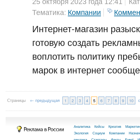
25 октября 2023 года 12:41
Кат
Тематика:
Компании
Коммен
Интернет-магазин разыс
готовую создать рекламн
воплотить политику преб
марок в интернет сообще
Страницы
← предыдущая
1
2
3
4
5
6
7
8
9
10
Аналитика
Кейсы
Креатив
Маркети
Экология
Социум
Компании
Назна
реклама
Стартапы
Факты
Event
И