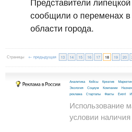
Представители липецкой
сообщили о переменах в
области города.
Страницы
← предыдущая
13
14
15
16
17
18
19
20
Аналитика
Кейсы
Креатив
Маркети
Экология
Социум
Компании
Назна
реклама
Стартапы
Факты
Event
И
Использование м
условии наличия 