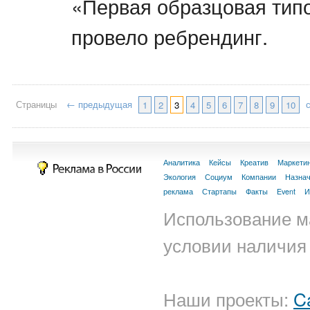
«Первая образцовая тип
провело ребрендинг.
Страницы
← предыдущая
1
2
3
4
5
6
7
8
9
10
Аналитика
Кейсы
Креатив
Маркети
Экология
Социум
Компании
Назна
реклама
Стартапы
Факты
Event
И
Использование м
условии наличия 
Наши проекты:
C