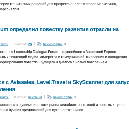
 серии когнитивных решений для профессионалов в сфере маркетинга,
персоналом.
orum определил повестку развития отрасли на
овости
Тематика:
PR
Комментарии
: 0
стоялся Leadership Dialogue Forum – крупнейшее в Восточной Европе
ьных тенденций медиа, лидерства и коммуникаций, выявления и поощрения
 формирования повестки будущего и диалога с новым поколением.
 с Aviasales, Level.Travel и SkyScanner для запу
вления
овости
Тематика:
Компании
Комментарии
: 0
овместно с ведущими игроками рынка авиабилетов, отелей и пакетных туров
нению лучших предложений для путешественников.