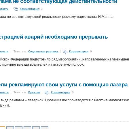
клама не соответствующая действительности
овости
Комментарии
: 0
ала не соответствующей реальности рекламу маркетолога И.Манна.
страцией аварий необходимо прерывать
овости
Тематика:
Социальная реклама
Комментарии
: 0
ийской Федерации подготовило ряд мероприятий, направленных на уменьше
о причине выезда водителей на встречную полосу.
ли рекламируют свои услуги с помощью лазера
овости
Тематика:
Креатив
Комментарии
: 0
 вида рекламы – лазерной. Проекция воспроизводится с балкона многоэтажн
д ним.