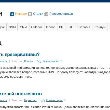
Новости
Статьи
Присоединиться
ital
SMM
СМИ
Outdoor
Indoor
PR
BTL
Экология
Социум
Стартапы
Факты
Event
Интервью
Интернет
д
ть презервативы?
овости
Тематика:
Социум
Комментарии
: 0
в массовой информации за последнее время, можно сделать вывод о том, что
щим является вопрос, касаемый ВИЧ. По этому поводу от Роспотребнадзор
екламу презервативов.
ителей новым авто
овости
Тематика:
Маркетинг
Комментарии
: 0
ыпустил автомобиль в стиле World of Tanks.Целью является привлечение но