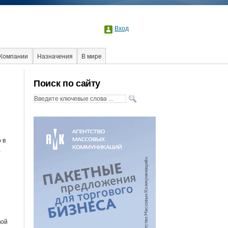
Вход
Компании
Назначения
В мире
Поиск по сайту
 в
а
вой