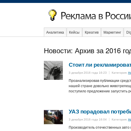
Аналитика
Кейсы
Креатив
Маркетинг
Dig
Образование
События
Социальная реклама
Новости: Архив за 2016 го
Стоит ли рекламирова
3 декабря 2016 года 16:23
Категория:
Н
Проанализировав публикации средст
нашей стране довольно животрепещу
поступило предложение запустить р
УАЗ порадовал потреб
3 декабря 2016 года 16:04
Категория:
Н
Производитель отечественных авто в