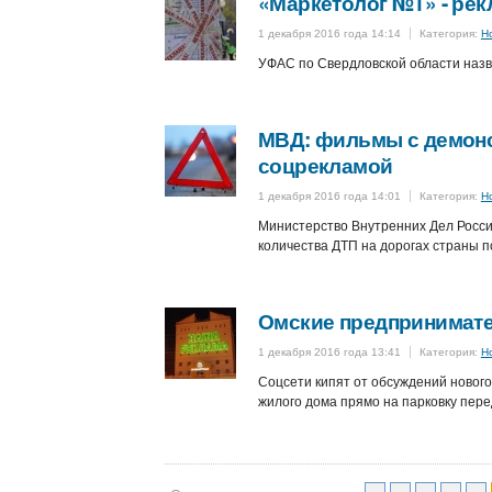
«Маркетолог №1» - ре
1 декабря 2016 года 14:14
Категория:
Н
УФАС по Свердловской области назв
МВД: фильмы с демон
соцрекламой
1 декабря 2016 года 14:01
Категория:
Н
Министерство Внутренних Дел Росс
количества ДТП на дорогах страны п
Омские предпринимате
1 декабря 2016 года 13:41
Категория:
Н
Соцсети кипят от обсуждений нового
жилого дома прямо на парковку пере