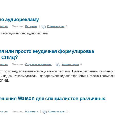
ую аудиорекламу
овости
Тематика:
Интернет
Комментарии
: 0
а тестовую версию аудиорекламы.
я или просто неудачная формулировка
о СПИД?
овости
Тематика:
Социальная реклама
Комментарии
: 0
ют по поводу появившейся социальной рекламы. Целью рекламной кампании
 СПИДом. Рекламодатель – Департамент здравоохранения г. Москвы совместн
 СПИД.
решения Watson для специалистов различных
овости
Тематика:
Маркетинг
Комментарии
: 0