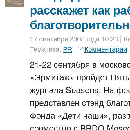
расскажет как ра
благотворительн
17 сентября 2008 года 10:26
К
Тематика:
PR
Комментарии
:
21-22 сентября в москов
«Эрмитаж» пройдет Пят
журнала Seasons. На фе
представлен стэнд благо
Фонда «Дети наши», раз
совместно с BBDO Mosc