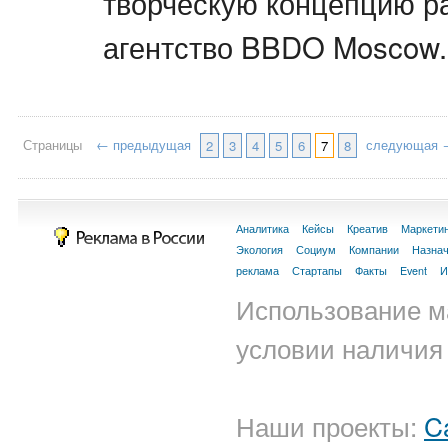
творческую концепцию р
агентство BBDO Moscow.
Страницы
← предыдущая
следующая 
2
3
4
5
6
7
8
Аналитика
Кейсы
Креатив
Маркети
Экология
Социум
Компании
Назна
реклама
Стартапы
Факты
Event
И
Использование м
условии наличия 
Наши проекты:
C