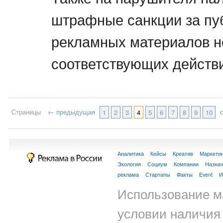
штрафные санкции за п
рекламных материалов н
соответствующих действ
Страницы
← предыдущая
1
2
3
4
5
6
7
8
9
10
Аналитика
Кейсы
Креатив
Маркети
Экология
Социум
Компании
Назна
реклама
Стартапы
Факты
Event
И
Использование м
условии наличия 