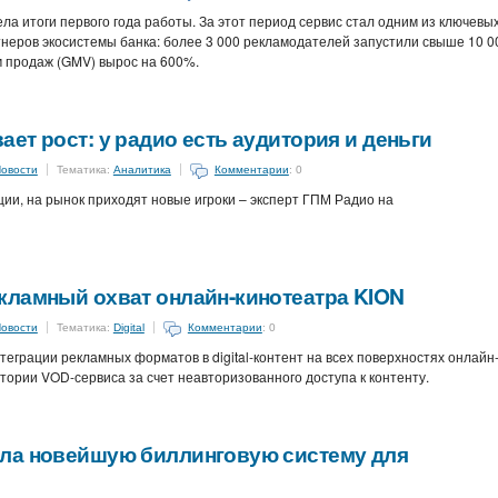
а итоги первого года работы. За этот период сервис стал одним из ключевы
неров экосистемы банка: более 3 000 рекламодателей запустили свыше 10 0
 продаж (GMV) вырос на 600%.
ет рост: у радио есть аудитория и деньги
овости
Тематика:
Аналитика
Комментарии
: 0
ии, на рынок приходят новые игроки – эксперт ГПМ Радио на
кламный охват онлайн-кинотеатра KION
овости
Тематика:
Digital
Комментарии
: 0
еграции рекламных форматов в digital‑контент на всех поверхностях онлайн
ории VOD-сервиса за счет неавторизованного доступа к контенту.
ла новейшую биллинговую систему для