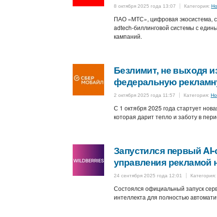
8 октября 2025 года 13:07
Категория:
Но
ПАО «МТС», цифровая экосистема, с
adtech-биллинговой системы с един
кампаний.
Безлимит, не выходя и
федеральную рекламн
2 октября 2025 года 11:57
Категория:
Но
С 1 октября 2025 года стартует но
которая дарит тепло и заботу в пер
Запустился первый AI-
управления рекламой на
24 сентября 2025 года 12:01
Категория
Состоялся официальный запуск серв
интеллекта для полностью автомати