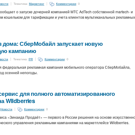
вости
Тематика:
Маркетинг
Комментарии
: 0
ообщает о запуске дочерней компанией МТС AdTech собственной martech- и
ым кошельком для тарификации и учета клиентов мультиканальных рекламных
з дома: СберМобайл запускает новую
ую кампанию
вости
Тематика:
PR
Комментарии
: 0
вая федеральная рекламная кампания мобильного оператора СберМобайла,
иод осенней непогоды.
сервис для полного автоматизированного
 Wildberries
:
Новости
Комментарии
: 0
иса «Зинаида Продаёт» — первого в России решения на основе искусственн
ческого управления рекламными кампаниями на маркетплейсе Wildberries.