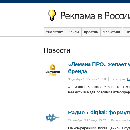
Аналитика
Кейсы
Креатив
Маркетинг
Dig
Образование
События
Социальная реклама
Новости
«Лемана ПРО» желает у
бренда
3 декабря 2025 года 13:38
Категория:
Н
«Лемана ПРО» вместе с агентством F
неё есть всё для создания атмосфер
Радио + digital: форм
26 ноября 2025 года 13:07
Категория:
Н
На конференции, посвященной актуа