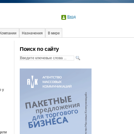
Вход
Компании
Назначения
В мире
Поиск по сайту
о у
дили