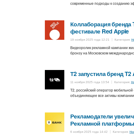
современные подходы к созданию э
Коллаборация бренда T
фестивале Red Apple
19 ноября 2025 года 12:21
Категория:
Н
Видеоролик рекламной кампании жил
бронзу на Московском международно
Т2 запустила бренд T2
11 ноября 2025 года 13:54
Категория:
Н
T2, российский оператор мобильной 
объединяющее все активы компании
Рекламодатели увелич
Рекламной платформы
6 ноября 2025 года 14:42
Категория:
Но