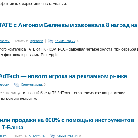
ффективных маркетинговых кампаний.
ATE с Антоном Беляевым завоевала 8 наград на
овости
Тематика:
Креатив
Комментарии
: 0
ого комплекса TATE от ГК «КОРТРОС» завоевал четыре золота, три серебра 
м фестивале рекламы Red Apple.
 AdTech — нового игрока на рекламном рынке
овости
Комментарии
: 0
связи, запустил новый бренд T2 AdTech – стратегическое направление,
 на рекламном рынке.
или продажи на 600% с помощью инструментов
 Т-Банка
вости
Тематика:
Аналитика
Комментарии
: 0