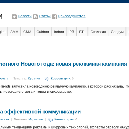
Новости
Статьи
Присоединиться
ital
SMM
СМИ
Outdoor
Indoor
PR
BTL
Экология
Социум
Стартапы
Факты
Event
Интервью
Интернет
ютного Нового года: новая рекламная кампания
овости
Тематика:
Креатив
Комментарии
: 0
riends запустила новогоднюю рекламную кампанию, в которой рассказала, чт
ы новогоднего уюта и тепла в каждом доме.
ула эффективной коммуникации
овости
Тематика:
Маркетинг
Комментарии
: 0
льным тенденциям рекламы и цифровых технологий, эксперты отрасли обсу