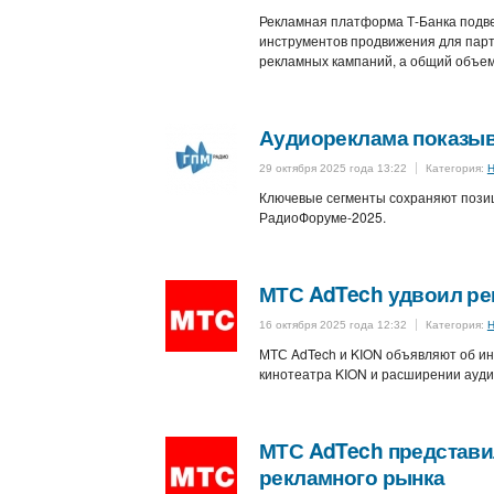
Рекламная платформа Т-Банка подвел
инструментов продвижения для парт
рекламных кампаний, а общий объем
Аудиореклама показыва
29 октября 2025 года 13:22
Категория:
Н
Ключевые сегменты сохраняют позиц
РадиоФоруме-2025.
МТС AdTech удвоил ре
16 октября 2025 года 12:32
Категория:
Н
МТС AdTech и KION объявляют об инт
кинотеатра KION и расширении аудит
МТС AdTech представи
рекламного рынка