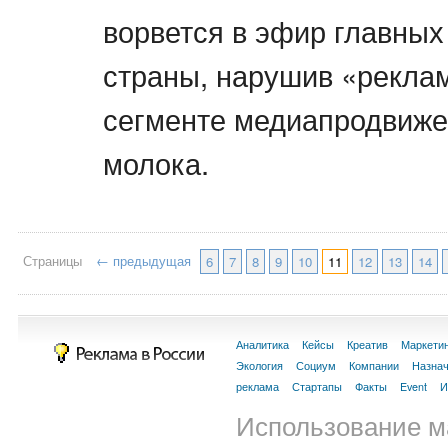
ворвется в эфир главных
страны, нарушив «рекла
сегменте медиапродвиже
молока.
Страницы
← предыдущая
6
7
8
9
10
11
12
13
14
Аналитика
Кейсы
Креатив
Маркети
Экология
Социум
Компании
Назна
реклама
Стартапы
Факты
Event
И
Использование м