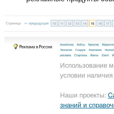
Страницы
← предыдущая
10
11
12
13
14
15
16
17
Аналитика
Кейсы
Креатив
Маркети
Экология
Социум
Компании
Назна
реклама
Стартапы
Факты
Event
И
Использование м
условии наличия 
Наши проекты:
C
знаний и справоч