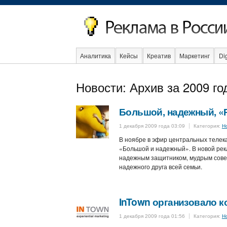
Аналитика
Кейсы
Креатив
Маркетинг
Dig
Образование
События
Социальная реклама
Новости: Архив за 2009 го
Большой, надежный, 
1 декабря 2009 года 03:09
Категория:
Н
В ноябре в эфир центральных теле
«Большой и надежный». В новой рек
надежным защитником, мудрым советч
надежного друга всей семьи.
InTown организовало 
1 декабря 2009 года 01:56
Категория:
Н