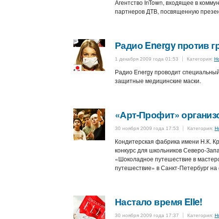
Агентство InTown, входящее в комм
партнеров ДТВ, посвященную презен
Радио Energy против г
1 декабря 2009 года 01:53
Категория:
Н
Радио Energy проводит специальный
защитные медицинские маски.
«Арт-Профит» организ
30 ноября 2009 года 17:53
Категория:
Н
Кондитерская фабрика имени Н.К. К
конкурс для школьников Северо-Запа
«Шоколадное путешествие в мастерс
путешествие» в Санкт-Петербург на 
Настало время Elle!
30 ноября 2009 года 17:37
Категория:
Н