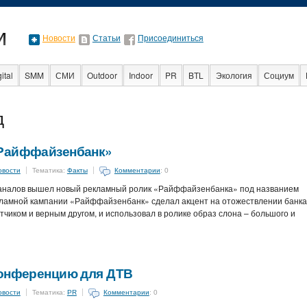
Новости
Статьи
Присоединиться
ital
SMM
СМИ
Outdoor
Indoor
PR
BTL
Экология
Социум
Стартапы
Факты
Event
Интервью
Интернет
д
«Райффайзенбанк»
овости
Тематика:
Факты
Комментарии
: 0
каналов вышел новый рекламный ролик «Райффайзенбанка» под названием
ламной кампании «Райффайзенбанк» сделал акцент на отожествлении банка
иком и верным другом, и использовал в ролике образ слона – большого и
конференцию для ДТВ
овости
Тематика:
PR
Комментарии
: 0