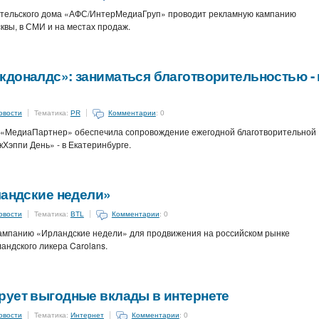
дательского дома «АФС/ИнтерМедиаГруп» проводит рекламную кампанию
сквы, в СМИ и на местах продаж.
доналдс»: заниматься благотворительностью - 
овости
Тематика:
PR
Комментарии
: 0
 «МедиаПартнер» обеспечила сопровождение ежегодной благотворительной
Хэппи День» - в Екатеринбурге.
ландские недели»
овости
Тематика:
BTL
Комментарии
: 0
-кампанию «Ирландские недели» для продвижения на российском рынке
ландского ликера Carolans.
рует выгодные вклады в интернете
овости
Тематика:
Интернет
Комментарии
: 0