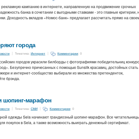
ят рекламную кампанию в интернете, направленную на продвижение срочных
надежность банка в сочетании с выгодными ставками - это главные критерии, 
ки. Доходность вкладов «Номос-банк» предлагает рассчитать прямо на свое
оряют города
овости
Тематика:
Интернет
Комментарии
: 0
ссийских городов украсили билборды с фотографиями победительниц конкур
город». Безупречно причесанных с помощью Sunsilk красавиц, достойных стать
жюри и интернет-сообщество выбирали из множества претенденток,
те брэнда.
ли шопинг-марафон
овости
Тематика:
СМИ
Комментарии
: 0
дной одежды Sela начинают грандиозный шопинг-марафон. Все читательниц
ля покупок в Sela, а также возможность выиграть денежный сертификат.