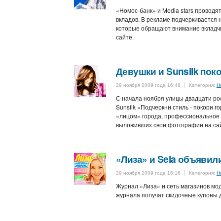
«Номос-банк» и Media stars провод
вкладов. В рекламе подчеркивается 
которые обращают внимание вкладчи
сайте.
Девушки и Sunsilk пок
29 ноября 2009 года 16:48
Категория:
Н
С начала ноября улицы двадцати ро
Sunsilk «Подчеркни стиль - покори 
«лицом» города, профессиональное 
выложивших свои фотографии на сай
«Лиза» и Sela объяви
29 ноября 2009 года 16:16
Категория:
Н
Журнал «Лиза» и сеть магазинов мо
журнала получат скидочные купоны д