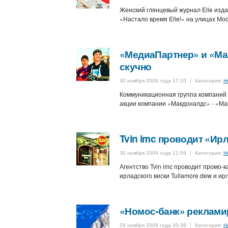
Женский глянцевый журнал Elle из
«Настало время Elle!» на улицах Мо
«МедиаПартнер» и «Мак
скучно
30 ноября 2009 года 17:10
Категория:
Н
Коммуникационная группа компаний
акции компании «Макдоналдс» - «Мак
Tvin imc проводит «Ир
30 ноября 2009 года 12:59
Категория:
Н
Агентство Tvin imc проводит промо
ирладского виски Tullamore dew и ир
«Номос-банк» реклами
29 ноября 2009 года 20:39
Категория:
Н