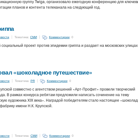
уникационную группу Twiga, организовало ежегодную конференцию для ключев
тации планов и контента телеканала на следующий год.
риппа
овости
Тематика:
СМИ
Комментарии
: 0
 социальный проект против эпидемии гриппа и раздает на московских улицах
овал «шоколадное путешествие»
овости
Тематика:
PR
Комментарии
: 0
рупской совместно с агентством решений «Арт-Профит» провели творческий
да. В рамках конкурса ребятам предложили написать сочинение на тему
кую художника XIX века». Наградой победителям стало настоящее «шокола
фабрику имени Н.К. Крупской.
овости
Тематика:
СМИ
Комментарии
: 0