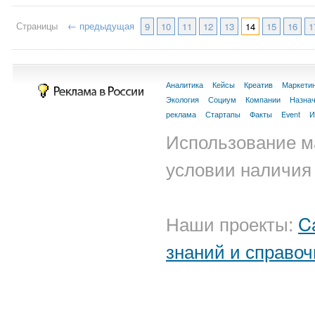
Страницы
← предыдущая
9
10
11
12
13
14
15
16
1
Аналитика
Кейсы
Креатив
Маркети
Экология
Социум
Компании
Назна
реклама
Стартапы
Факты
Event
И
Использование м
условии наличия 
Наши проекты:
C
знаний и справоч