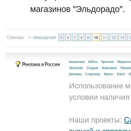
магазинов "Эльдорадо".
Страницы
← предыдущая
5
6
7
8
9
10
11
12
13
1
Аналитика
Кейсы
Креатив
Маркети
Экология
Социум
Компании
Назна
реклама
Стартапы
Факты
Event
И
Использование м
условии наличия 
Наши проекты:
C
знаний и справоч