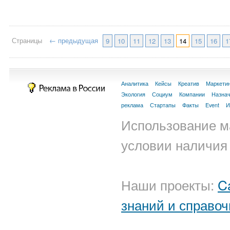
Страницы
← предыдущая
9
10
11
12
13
14
15
16
1
Аналитика
Кейсы
Креатив
Маркети
Экология
Социум
Компании
Назна
реклама
Стартапы
Факты
Event
И
Использование м
условии наличия 
Наши проекты:
C
знаний и справоч