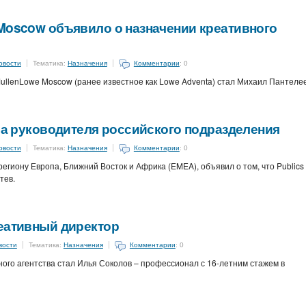
Moscow объявило о назначении креативного
овости
Тематика:
Назначения
Комментарии
: 0
ullenLowe Moscow (ранее известное как Lowe Adventa) стал Михаил Пантелее
ила руководителя российского подразделения
овости
Тематика:
Назначения
Комментарии
: 0
региону Европа, Ближний Восток и Африка (EMEA), объявил о том, что Publics
тев.
реативный директор
вости
Тематика:
Назначения
Комментарии
: 0
ого агентства стал Илья Соколов – профессионал с 16-летним стажем в