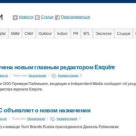
Новости
Статьи
Присоединиться
ital
SMM
СМИ
Outdoor
Indoor
PR
BTL
Экология
Социум
Факты
Event
Интервью
Интернет
ачена новым главным редактором Esquire
вости
Тематика:
Назначения
Комментарии
: 0
и ООО Премиум Паблишинг, входящие в Independent Media сообщают об уход
дактора журнала Esquire.
C объявляет о новом назначении
ости
Тематика:
Назначения
Комментарии
: 0
у к команде Yum! Brands Russia присоединился Даниэль Рубиновски