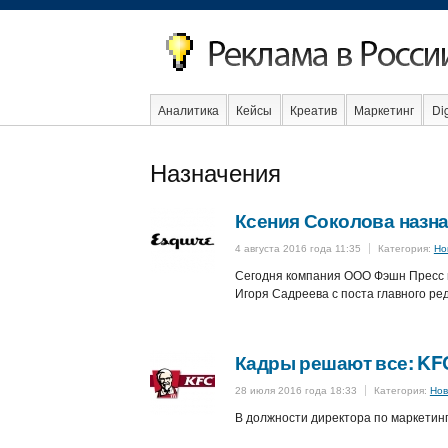
Аналитика
Кейсы
Креатив
Маркетинг
Dig
Назначения
События
Социальная реклама
Стартапы
Ксения Соколова назн
4 августа 2016 года 11:35
Категория:
Но
Сегодня компания ООО Фэшн Пресс 
Игоря Садреева с поста главного ре
Кадры решают все: KF
28 июля 2016 года 18:33
Категория:
Нов
В должности директора по маркетинг