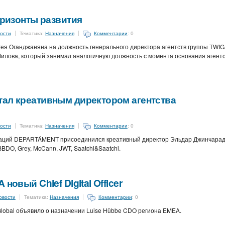
оризонты развития
ости
Тематика:
Назначения
Комментарии
: 0
ея Оганджаняна на должность генерального директора агентств группы TWI
а Шилова, который занимал аналогичную должность с момента основания агент
тал креативным директором агентства
ости
Тематика:
Назначения
Комментарии
: 0
икаций DEPARTÁMENT присоединился креативный директор Эльдар Джинчарад
BBDO, Grey, McCann, JWT, Saatchi&Saatchi.
новый Chief Digital Officer
овости
Тематика:
Назначения
Комментарии
: 0
Global объявило о назначении Luise Hübbe CDO региона EMEA.