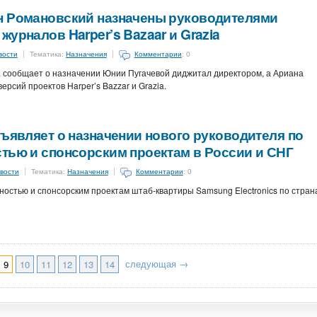
н Романовский назначены руководителями
журналов Harper’s Bazaar и Grazia
вости
Тематика:
Назначения
Комментарии
: 0
a сообщает о назначении Юнии Пугачевой диджитал директором, а Ариана
рсий проектов Harper’s Bazzar и Grazia.
бъявляет о назначении нового руководителя по
тью и спонсорским проектам в России и СНГ
вости
Тематика:
Назначения
Комментарии
: 0
ностью и спонсорским проектам штаб-квартиры Samsung Electronics по стран
следующая →
9
10
11
12
13
14