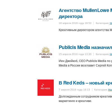
Агентство MullenLowe 
директора
18 апреля 2016 года 16:52
Категория:
Н
Креативным директором агентства M
Publicis Media назнач
15 апреля 2016 года 13:30
Категория:
Н
Иен Джейкоб, CEO Publicis Media по 
Media в России возглавит Сергей Коп
В Red Keds – новый к
7 апреля 2016 года 16:13
Категория:
Но
Долгожданным сотрудником креативн
маркетинге и креативе.