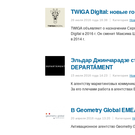
TWIGA Digital: новые г
26 июля 2016 года 16:38
Категория:
Нов
TWIGA объявляет о назначении Серг
Digital в 2016 г. Он сменит Максим
в 2014 г.
Эльдар Джинчарадзе с
DEPARTÁMENT
15 июля 2016 года 14:23
Категория:
Нов
К агентству маркетинговых коммун
За его плечами работа в агентствах 
В Geometry Global EMEA 
20 апреля 2016 года 13:20
Категория:
Н
Активационное агентство Geometry 