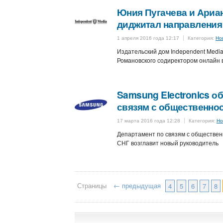
Юния Пугачева и Ариа
диджитал направления 
1 апреля 2016 года 12:17
Категория:
Но
Издательский дом Independent Medi
Романовского содиректором онлайн ве
Samsung Electronics о
связям с общественнос
17 марта 2016 года 12:28
Категория:
Но
Департамент по связям с обществен
СНГ возглавит новый руководитель
Страницы
← предыдущая
4
5
6
7
8