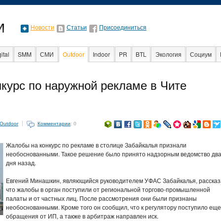
Новости
Статьи
Присоединиться
ital
SMM
СМИ
Outdoor
Indoor
PR
BTL
Экология
Социум
Образование
События
Социальная рек
курс по наружной рекламе в Чите
Outdoor
Комментарии
: 0
Жалобы на конкурс по рекламе в столице Забайкалья признали
необоснованными. Такое решение было принято надзорным ведомство дв
дня назад.
Евгений Минашкин, являющийся руководителем УФАС Забайкалья, рассказ
что жалобы в орган поступили от региональной торгово-промышленной
палаты и от частных лиц. После рассмотрения они были признаны
необоснованными. Кроме того он сообщил, что к регулятору поступило еще
обращения от ИП, а также в арбитраж направлен иск.