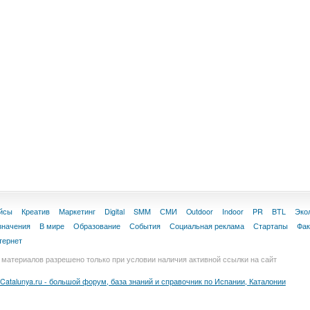
йсы
Креатив
Маркетинг
Digital
SMM
СМИ
Outdoor
Indoor
PR
BTL
Эко
значения
В мире
Образование
События
Социальная реклама
Стартапы
Фа
тернет
материалов разрешено только при условии наличия активной ссылки на сайт
Catalunya.ru - большой форум, база знаний и справочник по Испании, Каталонии