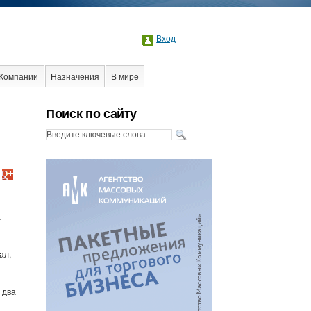
Вход
Компании
Назначения
В мире
лама
Стартапы
Факты
Event
Интервью
Поиск по сайту
а
ал,
 два