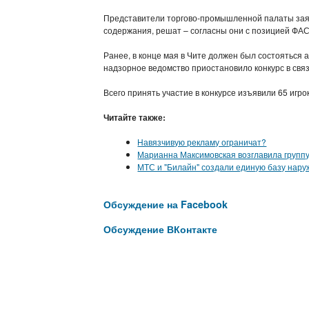
Представители торгово-промышленной палаты заяви
содержания, решат – согласны они с позицией ФАС
Ранее, в конце мая в Чите должен был состояться 
надзорное ведомство приостановило конкурс в свя
Всего принять участие в конкурсе изъявили 65 игро
Читайте также:
Навязчивую рекламу ограничат?
Марианна Максимовская возглавила групп
МТС и "Билайн" создали единую базу нар
Обсуждение на Facebook
Обсуждение ВКонтакте