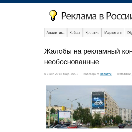
Аналитика
Кейсы
Креатив
Маркетинг
Dig
Жалобы на рекламный кон
Интернет
необоснованные
6 июня 2018 года 15:32
Категория:
Новости
Тематика: