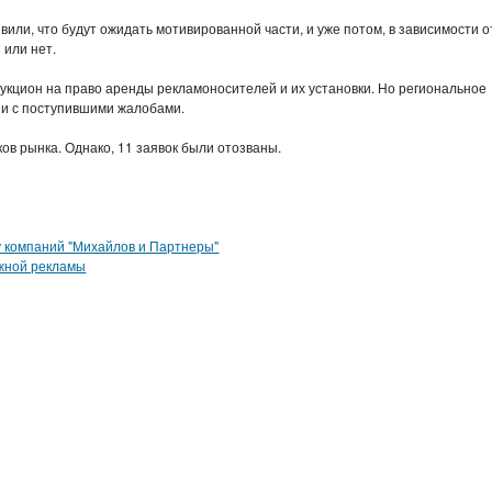
ли, что будут ожидать мотивированной части, и уже потом, в зависимости о
 или нет.
аукцион на право аренды рекламоносителей и их установки. Но региональное
зи с поступившими жалобами.
ков рынка. Однако, 11 заявок были отозваны.
у компаний "Михайлов и Партнеры"
ужной рекламы