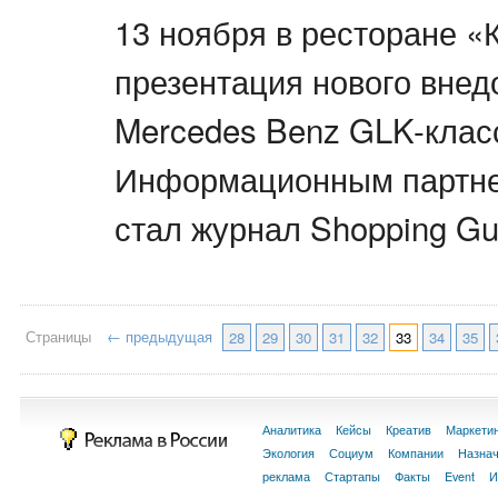
13 ноября в ресторане «
презентация нового вне
Mercedes Benz GLK-клас
Информационным партне
стал журнал Shopping Gu
Страницы
← предыдущая
28
29
30
31
32
33
34
35
Аналитика
Кейсы
Креатив
Маркети
Экология
Социум
Компании
Назна
реклама
Стартапы
Факты
Event
И