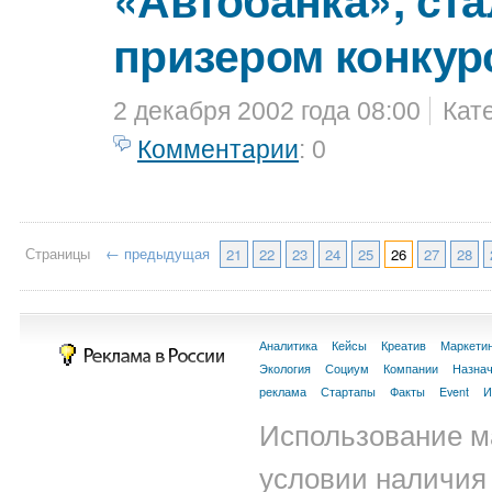
призером конкур
2 декабря 2002 года 08:00
Кат
Комментарии
: 0
Страницы
← предыдущая
21
22
23
24
25
26
27
28
Аналитика
Кейсы
Креатив
Маркети
Экология
Социум
Компании
Назна
реклама
Стартапы
Факты
Event
И
Использование м
условии наличия 