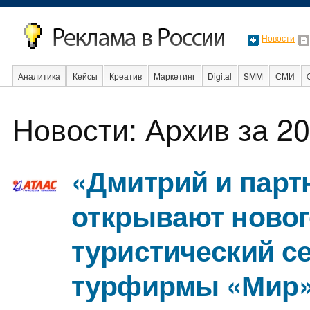
Новости
Аналитика
Кейсы
Креатив
Маркетинг
Digital
SMM
СМИ
В мире
Образование
События
Социальная реклама
Стартапы
Новости: Архив за 20
«Дмитрий и пар
открывают ново
туристический с
турфирмы «Мир