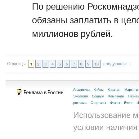
По решению Роскомнадзо
обязаны заплатить в цел
миллионов рублей.
Страницы
следующая →
1
2
3
4
5
6
7
8
9
10
Аналитика
Кейсы
Креатив
Маркети
Экология
Социум
Компании
Назна
реклама
Стартапы
Факты
Event
И
Использование м
условии наличия 