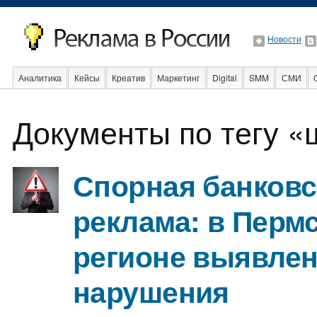
Новости
Аналитика
Кейсы
Креатив
Маркетинг
Digital
SMM
СМИ
В мире
Образование
События
Социальная реклама
Стартапы
Документы по тегу 
Спорная банковс
реклама: в Перм
регионе выявле
нарушения