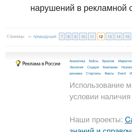
нарушений в рекламной 
Страницы
← предыдущая
7
8
9
10
11
12
13
14
15
Аналитика
Кейсы
Креатив
Маркети
Экология
Социум
Компании
Назна
реклама
Стартапы
Факты
Event
И
Использование м
условии наличия 
Наши проекты:
C
знаний и справоч