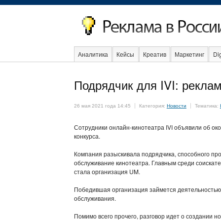
Аналитика
Кейсы
Креатив
Маркетинг
Dig
Подрядчик для IVI: рекла
Социальная реклама
Стартапы
Факты
Eve
26 мая 2021 года 14:45
Категория:
Новости
Тематика:
Сотрудники онлайн-кинотеатра IVI объявили об ок
конкурса.
Компания разыскивала подрядчика, способного пр
обслуживание кинотеатра. Главным среди соискате
стала организация UM.
Победившая организация займется деятельностью
обслуживания.
Помимо всего прочего, разговор идет о создании н