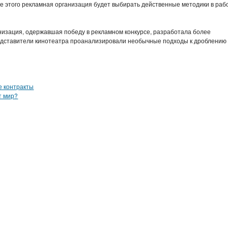
ме этого рекламная организация будет выбирать действенные методики в раб
низация, одержавшая победу в рекламном конкурсе, разработала более
едставители кинотеатра проанализировали необычные подходы к дроблению
е контракты
т мир?