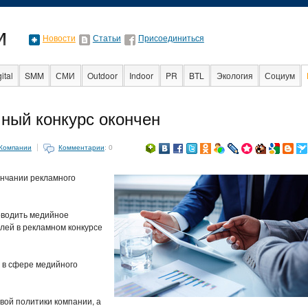
Новости
Статьи
Присоединиться
ital
SMM
СМИ
Outdoor
Indoor
PR
BTL
Экология
Социум
мный конкурс окончен
nt
Интервью
Интернет
Компании
Комментарии
: 0
ончании рекламного
оводить медийное
лей в рекламном конкурсе
 в сфере медийного
овой политики компании, а