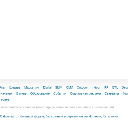
йсы
Креатив
Маркетинг
Digital
SMM
СМИ
Outdoor
Indoor
PR
BTL
Эко
значения
В мире
Образование
События
Социальная реклама
Стартапы
Фа
тернет
материалов разрешено только при условии наличия активной ссылки на сайт
Catalunya.ru - большой форум, база знаний и справочник по Испании, Каталонии