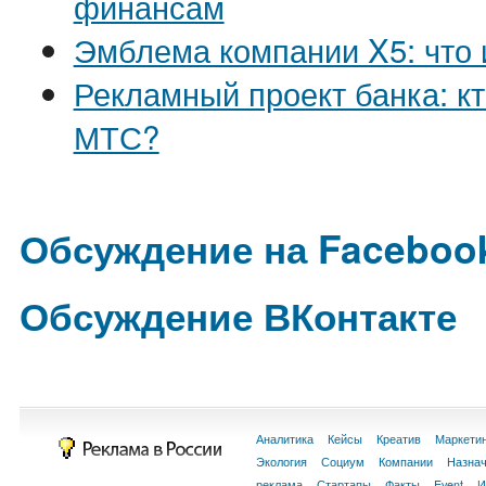
финансам
Эмблема компании X5: что
Рекламный проект банка: кто
МТС?
Обсуждение на Faceboo
Обсуждение ВКонтакте
Аналитика
Кейсы
Креатив
Маркети
Экология
Социум
Компании
Назна
реклама
Стартапы
Факты
Event
И