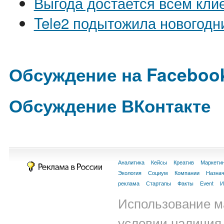
Выгода достается всем кли
Tele2 подытожила новогодн
Обсуждение на Faceboo
Обсуждение ВКонтакте
Аналитика
Кейсы
Креатив
Маркети
Экология
Социум
Компании
Назна
реклама
Стартапы
Факты
Event
И
Использование м
условии наличия 