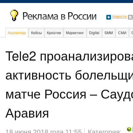
Новости
Аналитика
Кейсы
Креатив
Маркетинг
Digital
SMM
СМИ
В мире
Образование
События
Социальная реклама
Tele2 проанализиров
активность болельщи
матче Россия – Сауд
Аравия
18 июня 2018 года 11:55
Категория: