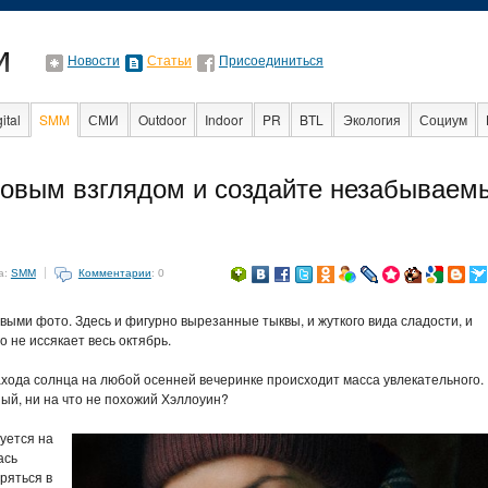
Новости
Статьи
Присоединиться
ital
SMM
СМИ
Outdoor
Indoor
PR
BTL
Экология
Социум
Образование
События
Социальная реклама
Стартапы
новым взглядом и создайте незабываем
а:
SMM
Комментарии
: 0
ыми фото. Здесь и фигурно вырезанные тыквы, и жуткого вида сладости, и
о не иссякает весь октябрь.
захода солнца на любой осенней вечеринке происходит масса увлекательного.
ый, ни на что не похожий Хэллоуин?
уется на
ась
ряться в