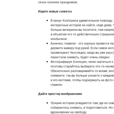
сезон осенних праздников.
Ищите новые сюжеты
В канун Хэллоуина удивительное повсюду,
интересные истории не найти, сидя дома.
больше вечеринок вы посетите, тем скоре
в объектив что-то действительно страшно
необычное.
Конечно, главное - это хорошо провести пр
держите камеру под рукой. Если самое ин
промелькнет бесследно, когда вы уже расс
перестали снимать, будет очень обидно.
Фотографируя Хэллоуин, легко скатиться к
поэтому старайтесь выбирать что-то неож
Обязательно разговаривайте со всеми, ког
снимаете: так вы больше узнаете о каждом
и его костюме, чтобы подчеркнуть на фото
главное.
Дайте простор воображению
Лучшие истории рождаются там, где их сов
собираетесь снимать, и подготовиться. Но
вдохновение на свободу.