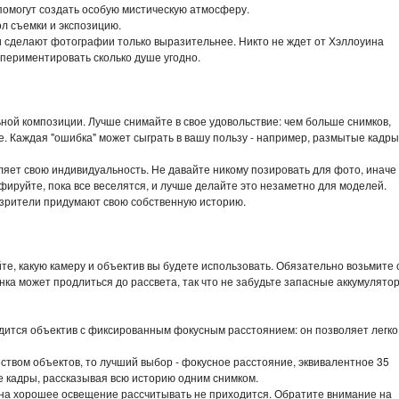
помогут создать особую мистическую атмосферу.
ол съемки и экспозицию.
и сделают фотографии только выразительнее. Никто не ждет от Хэллоуина
спериментировать сколько душе угодно.
ной композиции. Лучше снимайте в свое удовольствие: чем больше снимков,
е. Каждая "ошибка" может сыграть в вашу пользу - например, размытые кадр
вляет свою индивидуальность. Не давайте никому позировать для фото, иначе
ируйте, пока все веселятся, и лучше делайте это незаметно для моделей.
ь зрители придумают свою собственную историю.
те, какую камеру и объектив вы будете использовать. Обязательно возьмите 
ка может продлиться до рассвета, так что не забудьте запасные аккумулято
дится объектив с фиксированным фокусным расстоянием: он позволяет легко
ством объектов, то лучший выбор - фокусное расстояние, эквивалентное 35
 кадры, рассказывая всю историю одним снимком.
, на хорошее освещение рассчитывать не приходится. Обратите внимание на