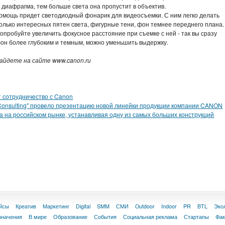
 диафрагма, тем больше света она пропустит в объектив.
помощь придет светодиодный фонарик для видеосъемки. С ним легко делать
олько интересных пятен света, фигурные тени, фон темнее переднего плана.
опробуйте увеличить фокусное расстояние при съемке с ней - так вы сразу
фон более глубоким и темным, можно уменьшить выдержку.
айдете на сайте www.canon.ru
т сотрудничество с Canon
 Consulting" провело презентацию новой линейки продукции компании CANON
 на российском рынке, устанавливая одну из самых больших конструкций
йсы
Креатив
Маркетинг
Digital
SMM
СМИ
Outdoor
Indoor
PR
BTL
Эко
значения
В мире
Образование
События
Социальная реклама
Стартапы
Фа