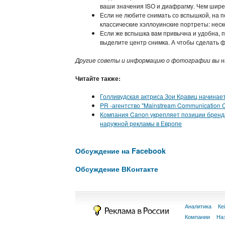
ваши значения ISO и диафрагму. Чем шире
Если не любите снимать со вспышкой, на 
классические хэллоуинские портреты: неск
Если же вспышка вам привычна и удобна, п
выделите центр снимка. А чтобы сделать 
Другие советы и информацию о фотографии вы н
Читайте также:
Голливудская актриса Зои Кравиц начинае
PR -агентство "Mainstream Communication
Компания Canon укрепляет позиции бренда
наружной рекламы в Европе
Обсуждение на Facebook
Обсуждение ВКонтакте
Аналитика
Ке
Компании
На