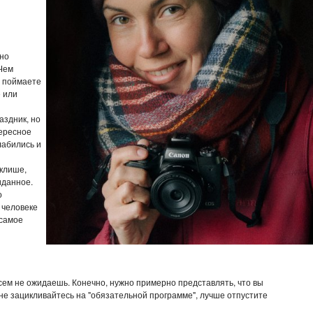
 но
 Чем
е поймаете
е или
аздник, но
тересное
лабились и
 клише,
иданное.
о
 человеке
 самое
сем не ожидаешь. Конечно, нужно примерно представлять, что вы
 не зацикливайтесь на "обязательной программе", лучше отпустите