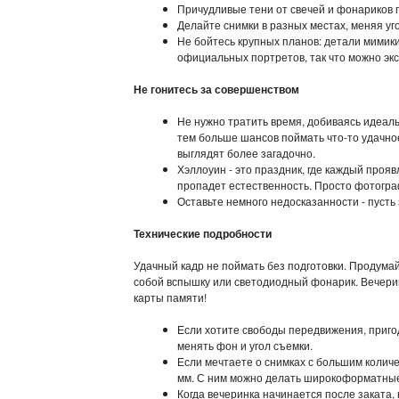
Причудливые тени от свечей и фонариков 
Делайте снимки в разных местах, меняя уг
Не бойтесь крупных планов: детали мимик
официальных портретов, так что можно эк
Не гонитесь за совершенством
Не нужно тратить время, добиваясь идеаль
тем больше шансов поймать что-то удачно
выглядят более загадочно.
Хэллоуин - это праздник, где каждый проя
пропадет естественность. Просто фотограф
Оставьте немного недосказанности - пуст
Технические подробности
Удачный кадр не поймать без подготовки. Продумай
собой вспышку или светодиодный фонарик. Вечерин
карты памяти!
Если хотите свободы передвижения, приго
менять фон и угол съемки.
Если мечтаете о снимках с большим количе
мм. С ним можно делать широкоформатные
Когда вечеринка начинается после заката