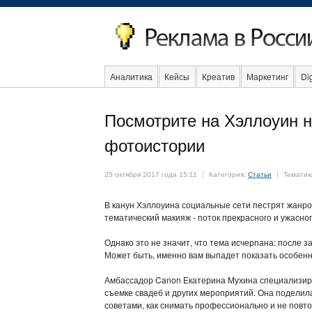
Аналитика
Кейсы
Креатив
Маркетинг
Dig
Посмотрите на Хэллоуин 
фотоистории
25 октября 2017 года 15:11
Категория:
Статьи
Тематик
В канун Хэллоуина социальные сети пестрят жанров
тематический макияж - поток прекрасного и ужасног
Однако это не значит, что тема исчерпана: после 
Может быть, именно вам выпадет показать особенн
Амбассадор Canon Екатерина Мухина специализир
съемке свадеб и других мероприятий. Она поделил
советами, как снимать профессионально и не повто