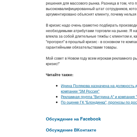
решения для массового рынка. Разница в том, что
высококвалифицированный штат сотрудников, кото
аргументировано объяснят клиенту, почему нельзя 
В кризис надо очень грамотно подбирать производ
необходимыми атрибутами торговли на рынке. Я на
влекла за собой длительные тяжбы с клиентом и, к
"прогорел" в прошлый кризис - в основном те комп
гарантийными обязательствами товары.
Мой совет в Новом году всем игрокам рекламного рын
кризис!"
Читайте также:
Ирина Полякова назначена на должность д
компании "3М Россия"
Рекламная группа "Витрина А" и компания
По оценке ГК "Блондинка", прогнозы по ро
Обсуждение на Facebook
Обсуждение ВКонтакте