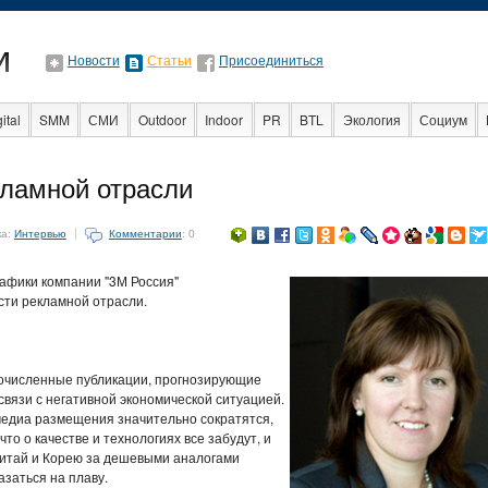
Новости
Статьи
Присоединиться
ital
SMM
СМИ
Outdoor
Indoor
PR
BTL
Экология
Социум
Стартапы
Факты
Event
Интервью
Интернет
кламной отрасли
ка:
Интервью
Комментарии
: 0
рафики компании "3М Россия"
ти рекламной отрасли.
гочисленные публикации, прогнозирующие
вязи с негативной экономической ситуацией.
медиа размещения значительно сократятся,
то о качестве и технологиях все забудут, и
 Китай и Корею за дешевыми аналогами
азаться на плаву.