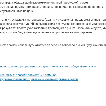
 поставщик, обладающий высокотехнологичной продукцией, имеет
рые всегда помогут подобрать правильное, наиболее экономное решение, и
спускаться ниже по цене.
ителя и поставщика материалов. Гарантии и сервисная поддержка становятся
блюдала массу ситуаций на рынке, когда бездумная экономия на комплектую
ак результат, просто уход компании-поставщика с рынка. Проанализируйте, кт
ании, которые бездумно опускали цены и продавали не отягощенные
ка: в самом начале пути ответитьте себе на вопрос "А с кем я буду экономить
иректора по корпоративному маркетингу и связям с общественностью
 "3М Россия" провели совместный семинар
сту рынка контекстной рекламы и интернет-рынка в целом