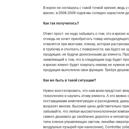
В корне не соглашусь с такой точкой зрения, ведь 
кризис: в 2008-2009 годов мы солидно нарастили 
Как так получилось?
Ответ прост: не надо забывать о том, что в кризис
отнюдь не хочет приобретать товар неподходящего
отвалятся при монтаже; пленку, которая растрескае
в трубочку и сползать с поверхности, как будто ее
продукции, не будучи донесенными до клиента. Про
заявляющий о том, что в следующем году будет пр
в кризис клиент будет покупать никому не нужное 
продукция выполняла свои функции. Требуя дешевой
Как же быть в такой ситуации?
Нужно констатировать, что нам всем предстоит вп
технологиях и научить этому клиента. А это можно
поставщиками комплектующих и расходников, дающи
возразят многие. Высокие цены действительно прис
забывайте, что любая высокотехнологичная компан
самого дешевого до заоблачно дорогого и неповто
типа пленок управляющих светом, линейки сверхпр
воздушных пузырей при нанесении), Controltac (об