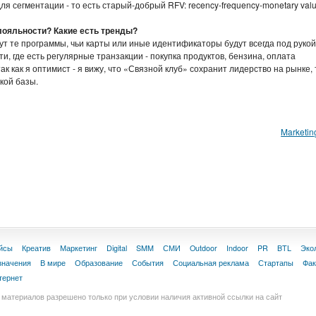
ля сегментации - то есть старый-добрый RFV: recency-frequency-monetary val
ояльности? Какие есть тренды?
т те программы, чьи карты или иные идентификаторы будут всегда под рукой
, где есть регулярные транзакции - покупка продуктов, бензина, оплата
ак как я оптимист - я вижу, что «Связной клуб» сохранит лидерство на рынке, 
кой базы.
Marketin
йсы
Креатив
Маркетинг
Digital
SMM
СМИ
Outdoor
Indoor
PR
BTL
Эко
значения
В мире
Образование
События
Социальная реклама
Стартапы
Фа
тернет
материалов разрешено только при условии наличия активной ссылки на сайт