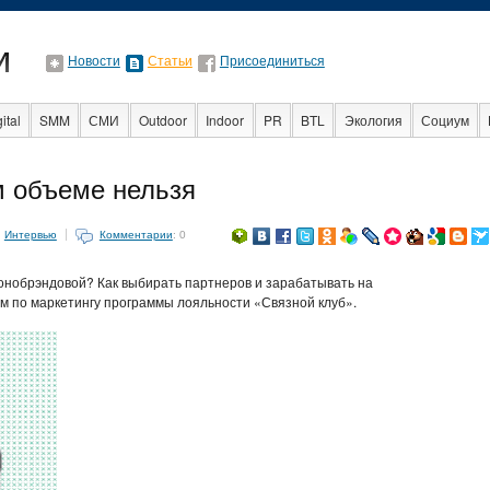
Новости
Статьи
Присоединиться
ital
SMM
СМИ
Outdoor
Indoor
PR
BTL
Экология
Социум
Стартапы
Факты
Event
Интервью
Интернет
м объеме нельзя
:
Интервью
Комментарии
: 0
нобрэндовой? Как выбирать партнеров и зарабатывать на
м по маркетингу программы лояльности «Связной клуб».