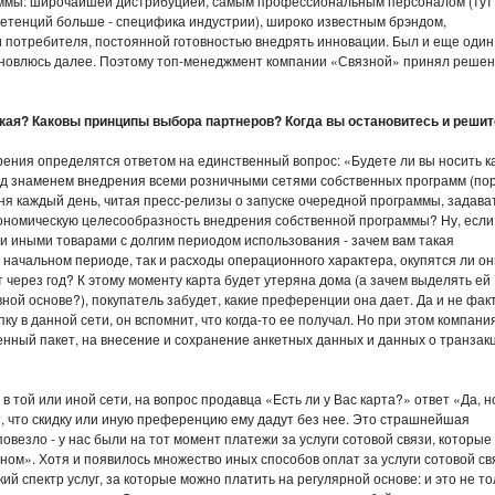
аммы: широчайшей дистрибуцией, самым профессиональным персоналом (тут
мпетенций больше - специфика индустрии), широко известным брэндом,
тии потребителя, постоянной готовностью внедрять инновации. Был и еще один
тановлюсь далее. Поэтому топ-менеджмент компании «Связной» принял реше
кая? Каковы принципы выбора партнеров? Когда вы остановитесь и решит
рения определятся ответом на единственный вопрос: «Будете ли вы носить к
под знаменем внедрения всеми розничными сетями собственных программ (по
ня каждый день, читая пресс-релизы о запуске очередной программы, задава
т экономическую целесообразность внедрения собственной программы? Ну, если
 иными товарами с долгим периодом использования - зачем вам такая
 начальном периоде, так и расходы операционного характера, окупятся ли он
 через год? К этому моменту карта будет утеряна дома (а зачем выделять ей
ной основе?), покупатель забудет, какие преференции она дает. Да и не факт
у в данной сети, он вспомнит, что когда-то ее получал. Но при этом компани
енный пакет, на внесение и сохранение анкетных данных и данных о транзак
.
в той или иной сети, на вопрос продавца «Есть ли у Вас карта?» ответ «Да, н
т, что скидку или иную преференцию ему дадут без нее. Это страшнейшая
везло - у нас были на тот момент платежи за услуги сотовой связи, которые
ом». Хотя и появилось множество иных способов оплат за услуги сотовой св
кий спектр услуг, за которые можно платить на регулярной основе: и это не то