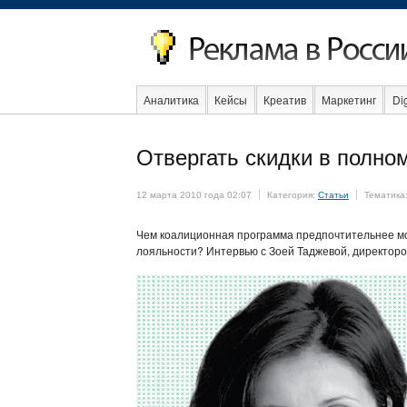
Аналитика
Кейсы
Креатив
Маркетинг
Dig
Образование
События
Социальная реклама
Отвергать скидки в полно
12 марта 2010 года 02:07
Категория:
Статьи
Тематика
Чем коалиционная программа предпочтительнее мо
лояльности? Интервью с Зоей Таджевой, директоро