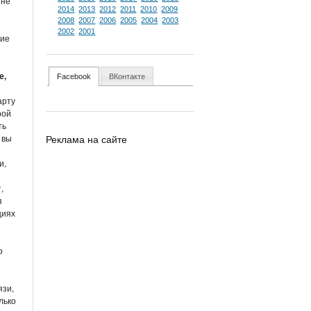
 не
2014
2013
2012
2011
2010
2009
2008
2007
2006
2005
2004
2003
2002
2001
ние
е,
Facebook
ВКонтакте
арту
рой
ть
Реклама на сайте
 вы
и,
,
я
циях
о
язи,
лько