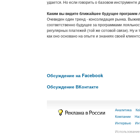
удается. Но если говорить о базовом инструменте д
Каким вы видите ближайшее будущее программ л
Очевиден один тренд - консолидация рынка. Выживу
соответственно будущее за программами лояльности
регулярных платежей (той же сотовой связи). Ну и т
как оно основано на опыте и знаниях своей клиентс
Обсуждение на Facebook
Обсуждение ВКонтакте
Аналитика
Ке
Компании
На
Интервью
Ин
Использование 