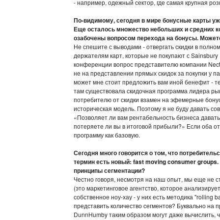
- например, одежный сектор, где самая крупная ро
По-видимому, сегодня в мире бонусные карты уж
Еще осталось множество небольших и средних ко
озабочены вопросом перехода на бонусы. Можете
Не спешите с выводами - отвергать скидки в полно
держателям карт, которые не покупают с Sainsbury 
конференции вопрос представителю компании Nectar
не на представлении прямых скидок за покупки у пар
может мне стоит предложить вам иной бенефит - т
там существовала скидочная программа лидера рынк
потребителю от скидки взамен на эфемерные бонусы
историческая модель. Поэтому я не буду давать сов
«Позволяет ли вам рентабельность бизнеса давать 
потеряете ли вы в итоговой прибыли?» Если оба от
программу как базовую.
Сегодня много говорится о том, что потребител
термин есть новый: fast moving consumer groups
принципы сегментации?
Честно говоря, несмотря на наш опыт, мы еще не 
(это маркетинговое агентство, которое анализируе
собственное ноу-хау - у них есть методика "rolling
представить количество сегментов? Буквально на 
DunnHumby таким образом могут даже вычислить, что