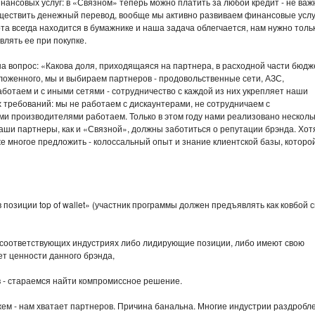
нансовых услуг: в «Связном» теперь можно платить за любой кредит - не важ
уществить денежный перевод, вообще мы активно развиваем финансовые услу
та всегда находится в бумажнике и наша задача облегчается, нам нужно толь
лять ее при покупке.
а вопрос: «Какова доля, приходящаяся на партнера, в расходной части бюдж
оженного, мы и выбираем партнеров - продовольственные сети, АЗС,
аботаем и с иными сетями - сотрудничество с каждой из них укрепляет наши
х требований: мы не работаем с дискаунтерами, не сотрудничаем с
ми производителями работаем. Только в этом году нами реализовано несколь
. Наши партнеры, как и «Связной», должны заботиться о репутации брэнда. Хот
е многое предложить - колоссальный опыт и знание клиентской базы, которо
 позиции top of wallet» (участник программы должен предъявлять как ковбой 
в соответствующих индустриях либо лидирующие позиции, либо имеют свою
ет ценности данного брэнда,
в - стараемся найти компромиссное решение.
жем - нам хватает партнеров. Причина банальна. Многие индустрии раздробл