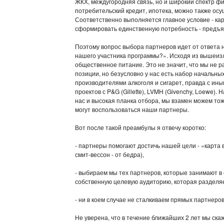
ЖКХ, междугородняя связь, но и широкий спектр фи
потребительский кредит, ипотека, можно также ос
Соответственно выполняется главное условие - кар
сформировать единственную потребность - предъяв
Поэтому вопрос выбора партнеров идет от ответа н
нашего участника программы?». Исходя из вышеизл
общественное питание. Это не значит, что мы не р
позиции, но безусловно у нас есть набор начальны
производителями алкоголя и сигарет, правда с ины
проектов с P&G (Gillette), LVMH (Givenchy, Loewe)
нас и высокая планка отбора, мы взамен можем тож
могут воспользоваться наши партнеры.
Вот после такой преамбулы я отвечу коротко:
- партнеры помогают достичь нашей цели - «карта в
смит-вессон - от бедра),
- выбираем мы тех партнеров, которые занимают 
собственную целевую аудиторию, которая разделя
- ни в коем случае не сталкиваем прямых партнеро
Не уверена, что в течение ближайших 2 лет мы ска