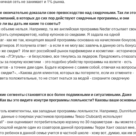
зничная сеть не занимает и 1% рынка.
е окончательно доказали свое превосходство над скидочными. Так ли эт
мпаний, в которых до сих пор действуют скидочные программы, и они
 ли вы дать им какие то советы?
м объеме нельзя. Например, та же английская программа Nectar отсылает сво
(сеть супермаркетов), набор купонов со скидками. Я задала на одной
 - как же так, концепция вашей программы основана на начислении бонусов,
тнеров. И получила ответ - а если я не могу вас завлечь в данную сеть бонус
е же скидки? Или вот российский рынок парфюмерии и косметики - историчес
а «Л'Этуаль» - и безусловно, все тянулись за лидером. Предложить отказат
 за покупку косметики - это подобно убийству программы на взлете - есть
етов - а точнее дам один. Будьте искренне с самим собой, отвечая на вопросы
скидки?», «Какова доля клиентов, которых вы потеряете, если их отмените -
вета положительные, то не стоит гнаться за модой - сохраните скидочную
ьские сегменты становятся все более подвижными и ситуативными. Даже
. Как вы это видите изнутри программы лояльности? Каковы ваши основны
столь компетентны, как западные программы лояльности. Например, DunnHu
т данные о покупках участников программы Tesco Clubcard) использует
 ball" - они оценивают потребительскую корзину по 30 параметрам - вы можете 
прошлой неделе один из соавторов данной программы Терри Хант сказал мне,
 ребенок в данной семье учится в частной школе - хожу вот, думаю, как им э