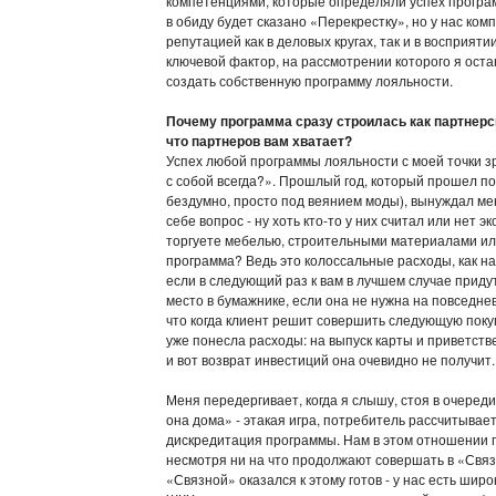
компетенциями, которые определяли успех прогр
в обиду будет сказано «Перекрестку», но у нас ко
репутацией как в деловых кругах, так и в восприя
ключевой фактор, на рассмотрении которого я ос
создать собственную программу лояльности.
Почему программа сразу строилась как партнерс
что партнеров вам хватает?
Успех любой программы лояльности с моей точки з
с собой всегда?». Прошлый год, который прошел 
бездумно, просто под веянием моды), вынуждал ме
себе вопрос - ну хоть кто-то у них считал или не
торгуете мебелью, строительными материалами или
программа? Ведь это колоссальные расходы, как на
если в следующий раз к вам в лучшем случае придут
место в бумажнике, если она не нужна на повседнев
что когда клиент решит совершить следующую покупк
уже понесла расходы: на выпуск карты и приветств
и вот возврат инвестиций она очевидно не получит
Меня передергивает, когда я слышу, стоя в очереди 
она дома» - этакая игра, потребитель рассчитывае
дискредитация программы. Нам в этом отношении по
несмотря ни на что продолжают совершать в «Связн
«Связной» оказался к этому готов - у нас есть широ