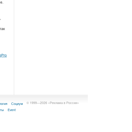
ue.
,
так
gPro
© 1999—2026 «Реклама в России»
логия
Социум
кты
Event