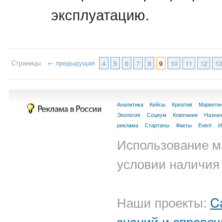
эксплуатацию.
Страницы
← предыдущая
4
5
6
7
8
9
10
11
12
13
Аналитика
Кейсы
Креатив
Маркети
Экология
Социум
Компании
Назна
реклама
Стартапы
Факты
Event
И
Использование м
условии наличия 
Наши проекты:
C
знаний и справоч