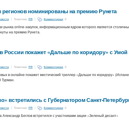
и регионов номинированы на премию Рунета
овости
Тематика:
PR
Комментарии
: 0
ки рынка online-закупок, информационным ядром которого является столичн
нуты на премию Рунета.
в России покажет «Дальше по коридору» с Умой
овости
Тематика:
PR
Комментарии
: 0
рвых в онлайне покажет мистический триллер «Дальше по коридору» (Испани
й Турман.
о» встретились с Губернатором Санкт-Петербур
овости
Тематика:
PR
Комментарии
: 0
 Александр Беглов встретился с участниками акции «Зеленый десант»