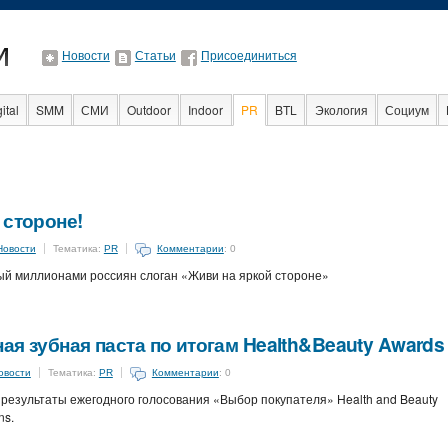
Новости
Статьи
Присоединиться
ital
SMM
СМИ
Outdoor
Indoor
PR
BTL
Экология
Социум
Образование
События
С
 стороне!
Новости
Тематика:
PR
Комментарии
: 0
й миллионами россиян слоган «Живи на яркой стороне»
ая зубная паста по итогам Health&Beauty Awards
овости
Тематика:
PR
Комментарии
: 0
 результаты ежегодного голосования «Выбор покупателя» Health and Beauty
ns.