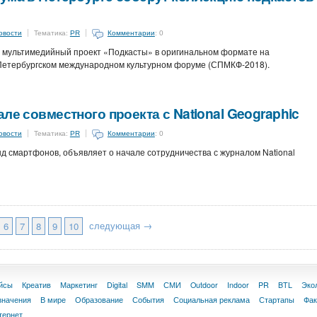
овости
Тематика:
PR
Комментарии
: 0
 мультимедийный проект «Подкасты» в оригинальном формате на
-Петербургском международном культурном форуме (СПМКФ-2018).
ле совместного проекта с National Geographic
овости
Тематика:
PR
Комментарии
: 0
д смартфонов, объявляет о начале сотрудничества с журналом National
следующая →
6
7
8
9
10
йсы
Креатив
Маркетинг
Digital
SMM
СМИ
Outdoor
Indoor
PR
BTL
Эко
значения
В мире
Образование
События
Социальная реклама
Стартапы
Фа
тернет