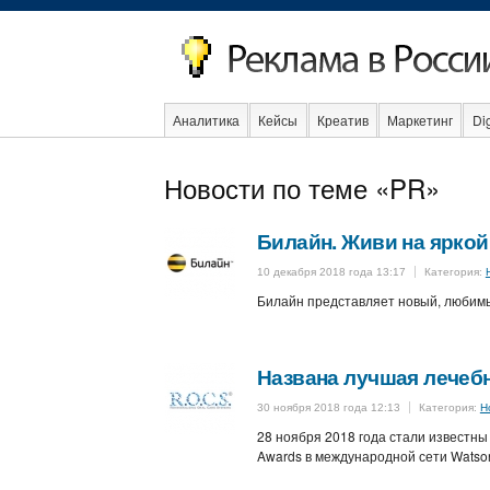
Аналитика
Кейсы
Креатив
Маркетинг
Dig
Новости по теме «PR»
Event
Интервью
Интернет
Билайн. Живи на яркой
10 декабря 2018 года 13:17
Категория:
Билайн представляет новый, любимы
Названа лучшая лечебн
30 ноября 2018 года 12:13
Категория:
Н
28 ноября 2018 года стали известны
Awards в международной сети Watso