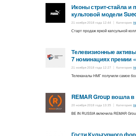
Иконы стрит-стайла и п
культовой модели Sue
21 ноября 2018 года 12:44
Категория:
Н
Старт продаж яркой капсульной кол
Телевизионные активы
7 номинациях премии 
21 ноября 2018 года 12:27
Категория:
Н
Телеканалы НМГ получили самое бол
REMAR Group вошла в 
20 ноября 2018 года 13:35
Категория:
Н
BE IN RUSSIA включила REMAR Group
Гости Культурного фор