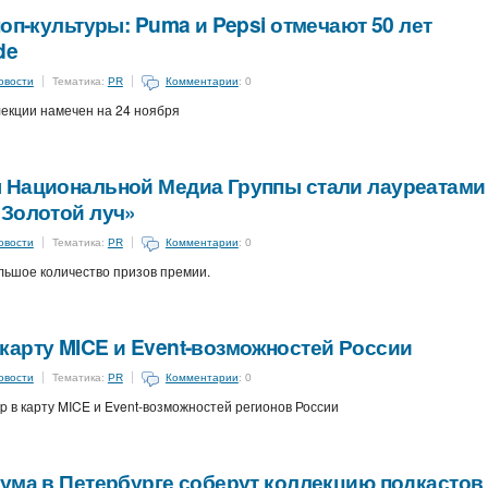
оп-культуры: Puma и Pepsi отмечают 50 лет
de
овости
Тематика:
PR
Комментарии
: 0
лекции намечен на 24 ноября
 Национальной Медиа Группы стали лауреатами
«Золотой луч»
овости
Тематика:
PR
Комментарии
: 0
ьшое количество призов премии.
карту MICE и Event-возможностей России
овости
Тематика:
PR
Комментарии
: 0
 в карту MICE и Event-возможностей регионов России
ума в Петербурге соберут коллекцию подкастов