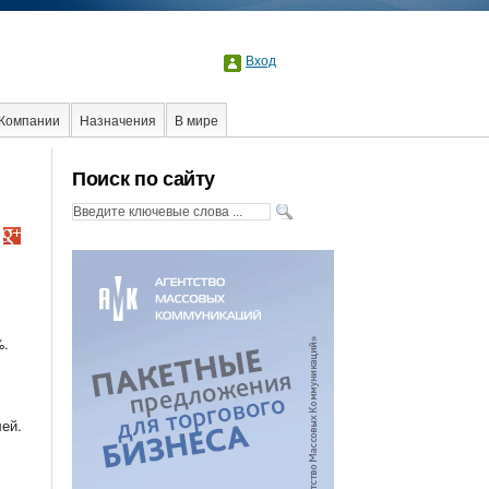
Вход
Компании
Назначения
В мире
лама
Стартапы
Факты
Event
Интервью
Поиск по сайту
%.
ей.