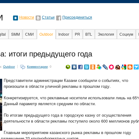
Новости
Статьи
Присоединиться
ital
SMM
СМИ
Outdoor
Indoor
PR
BTL
Экология
Социум
Образование
События
Социальная рек
а: итоги предыдущего года
а:
Outdoor
Комментарии
: 0
Представители администрации Казани сообщили о событиях, что
произошли в области уличной рекламы в прошлом году.
Конкретизируется, что рекламные носители использовали лишь на 65
Данный параметр является средним по области.
По итогам предыдущего года в городскую казну от осуществления
деятельности в области рекламы поступило около 600 миллионов рубл
Главным мероприятием казанского рынка рекламы в прошлом году
а размещение 33 крупноформатных щитов.