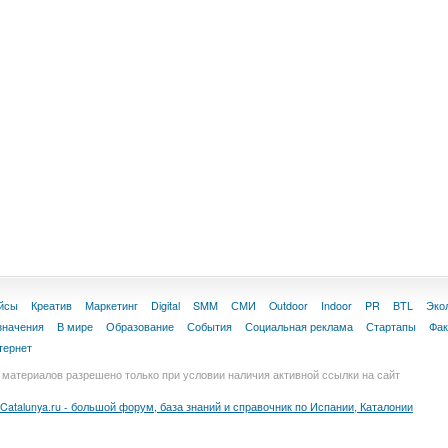
йсы
Креатив
Маркетинг
Digital
SMM
СМИ
Outdoor
Indoor
PR
BTL
Эко
значения
В мире
Образование
События
Социальная реклама
Стартапы
Фа
тернет
материалов разрешено только при условии наличия активной ссылки на сайт
Catalunya.ru - большой форум, база знаний и справочник по Испании, Каталонии