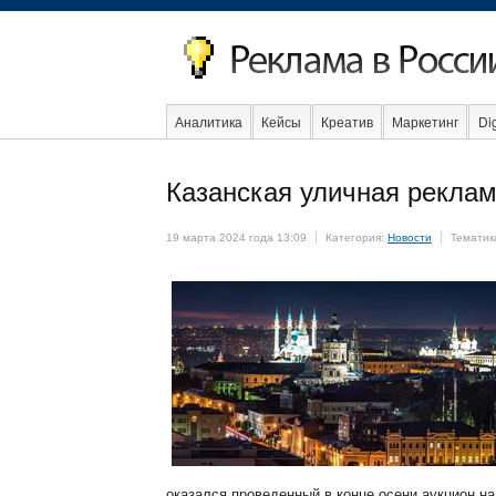
Аналитика
Кейсы
Креатив
Маркетинг
Dig
Казанская уличная реклам
Интернет
19 марта 2024 года 13:09
Категория:
Новости
Тематик
оказался проведенный в конце осени аукцион н