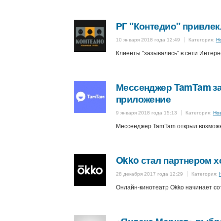
РГ "Контедио" привлек
10 января 2018 года 12:49
Категория:
Н
Клиенты "зазывались" в сети Интерн
Мессенджер TamTam за
приложение
9 января 2018 года 15:13
Категория:
Но
Мессенджер TamTam открыл возможно
Okko стал партнером х
28 декабря 2017 года 12:29
Категория:
Онлайн-кинотеатр Okko начинает сот