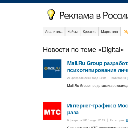
Аналитика
Кейсы
Креатив
Маркетинг
Dig
Новости по теме «Digital»
Mail.Ru Group разрабо
психотипирования лич
21 февраля 2018 года 11:05
Категория:
Mail.Ru Group предcтавила рекламод
Интернет-трафик в Мо
раза
6 февраля 2018 года 12:49
Категория:
Н
Специалисты МТС проанализировали