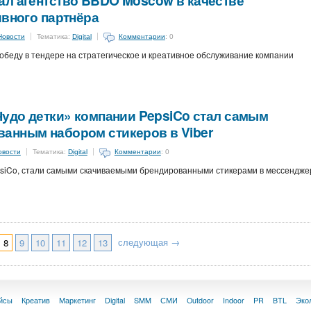
ал агентство BBDO Moscow в качестве
ивного партнёра
Новости
Тематика:
Digital
Комментарии
: 0
беду в тендере на стратегическое и креативное обслуживание компании
Чудо детки» компании PepsiCo стал самым
анным набором стикеров в Viber
овости
Тематика:
Digital
Комментарии
: 0
siCo, стали самыми скачиваемыми брендированными стикерами в мессендже
следующая →
8
9
10
11
12
13
йсы
Креатив
Маркетинг
Digital
SMM
СМИ
Outdoor
Indoor
PR
BTL
Эко