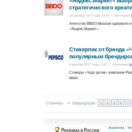
«Яндекс.Маркет» выбр
стратегического креат
19 декабря 2017 года 13:43
Категория:
Агентство BBDO Moscow одержало по
«Яндекс.Маркет».
Стикерпак от бренда «
популярным брендиров
5 декабря 2017 года 13:47
Категория:
Н
Стикеры «Чудо детки» компании Pep
мире.
Страницы
← предыдущая
3
4
5
6
7
Аналитика
Ке