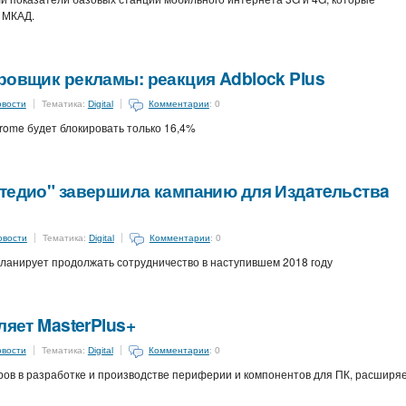
 МКАД.
ровщик рекламы: реакция Adblock Plus
овости
Тематика:
Digital
Комментарии
: 0
ome будет блокировать только 16,4%
нтедио" завершила кампанию для Издaтeльcтвa
овости
Тематика:
Digital
Комментарии
: 0
планирует продолжать сотрудничество в наступившем 2018 году
ляет MasterPlus+
овости
Тематика:
Digital
Комментарии
: 0
еров в разработке и производстве периферии и компонентов для ПК, расширя