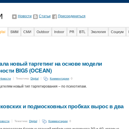
Новости
Статьи
Присоединиться
ital
SMM
СМИ
Outdoor
Indoor
PR
BTL
Экология
Социум
Образование
События
Социальная реклама
Стартапы
Факт
тала новый таргетинг на основе модели
ности BIG5 (OCEAN)
Новости
Тематика:
Digital
Комментарии
: 0
ателям новый тип таргетирования – по психотипам.
сковских и подмосковных пробках вырос в два
овости
Тематика:
Digital
Комментарии
: 0
 показатели базовых станций мобильного интернета 3G и 4G, которые