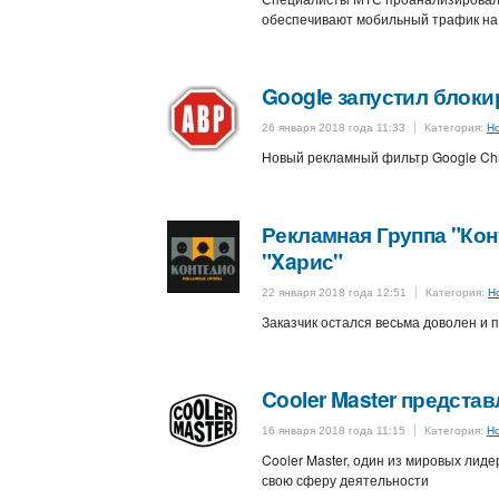
обеспечивают мобильный трафик на
Google запустил блоки
26 января 2018 года 11:33
Категория:
Н
Новый рекламный фильтр Google Chr
Рекламная Группа "Ко
"Xaрис"
22 января 2018 года 12:51
Категория:
Н
Заказчик остался весьма доволен и 
Cooler Master представ
16 января 2018 года 11:15
Категория:
Н
Cooler Master, один из мировых лид
свою сферу деятельности