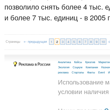
позволило снять более 4 тыс. е
и более 7 тыс. единиц - в 2005 
Страницы
← предыдущая
1
2
3
4
5
6
7
8
9
10
Аналитика
Кейсы
Креатив
Маркети
Экология
Социум
Компании
Назна
реклама
Стартапы
Факты
Event
И
Использование м
условии наличия 