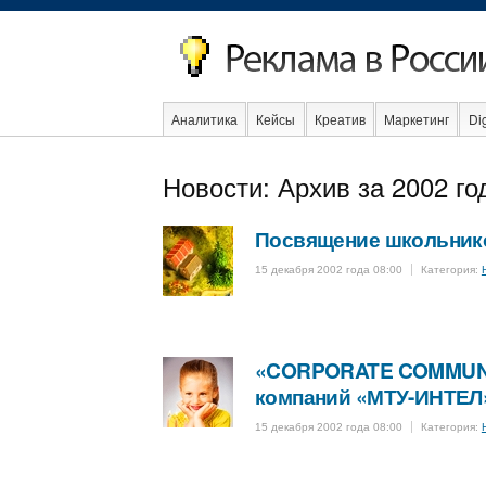
Аналитика
Кейсы
Креатив
Маркетинг
Dig
Образование
События
Социальная реклама
Новости: Архив за 2002 го
Посвящение школьнико
15 декабря 2002 года 08:00
Категория:
«CORPORATE COMMUNIC
компаний «МТУ-ИНТЕЛ
15 декабря 2002 года 08:00
Категория: