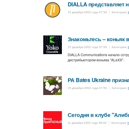
DIALLA представляет 
15 декабря 2002 года 07:59
Категория:
Знакомьтесь – коньяк в
15 декабря 2002 года 07:59
Категория:
DIALLA Communications начало сотру
дистрибьютором коньяка "ALeXX".
РА Bates Ukraine приз
15 декабря 2002 года 07:59
Категория:
Сегодня в клубе "Алиб
11 декабря 2002 года 08:00
Категория: