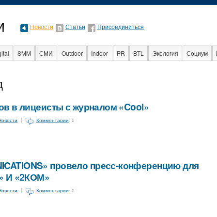
Новости
Статьи
Присоединиться
ital
SMM
СМИ
Outdoor
Indoor
PR
BTL
Экология
Социум
Стартапы
Факты
Event
Интервью
Интернет
д
в в лицеисты с журналом «Cool»
Новости
Комментарии
: 0
ATIONS» провело пресс-конференцию для
» И «2КОМ»
Новости
Комментарии
: 0