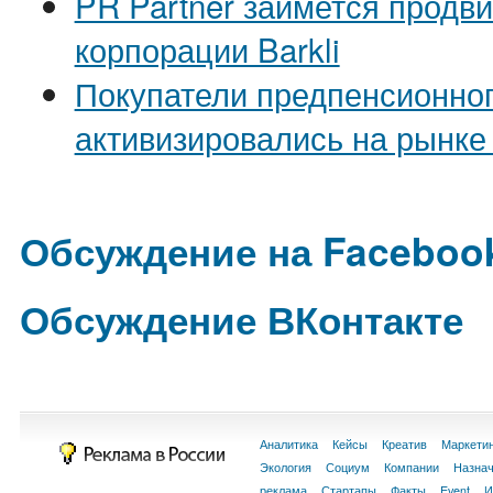
PR Partner займется продв
корпорации Barkli
Покупатели предпенсионног
активизировались на рынке
Обсуждение на Faceboo
Обсуждение ВКонтакте
Аналитика
Кейсы
Креатив
Маркети
Экология
Социум
Компании
Назна
реклама
Стартапы
Факты
Event
И