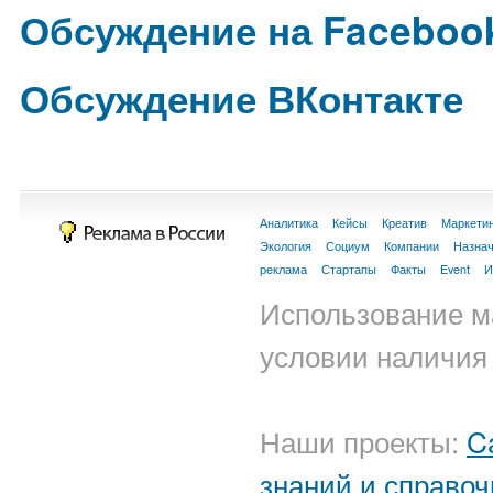
Обсуждение на Faceboo
Обсуждение ВКонтакте
Аналитика
Кейсы
Креатив
Маркети
Экология
Социум
Компании
Назна
реклама
Стартапы
Факты
Event
И
Использование м
условии наличия 
Наши проекты:
C
знаний и справоч