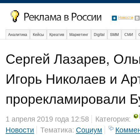
Новости
Аналитика
Кейсы
Креатив
Маркетинг
Digital
SMM
СМИ
Сергей Лазарев, Оль
События
Социальная реклама
Стартапы
Факты
Event
Интер
Игорь Николаев и А
прорекламировали Б
1 апреля 2019 года 12:58
Категория:
Новости
Тематика:
Социум
Комме