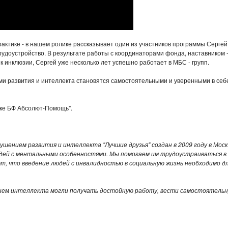
актике - в нашем ролике рассказывает один из участников программы Сергей
рудоустройство. В результате работы с координаторами фонда, наставником 
к инклюзии, Сергей уже несколько лет успешно работает в МБС - групп.
и развития и интеллекта становятся самостоятельными и уверенными в себе
жке БФ Абсолют-Помощь".
ением развития и интеллекта "Лучшие друзья" создан в 2009 году в Моск
юдей с ментальными особенностями. Мы помогаем им трудоустраиваться в
, что введение людей с инвалидностью в социальную жизнь необходимо д
нием интеллекта могли получать достойную работу, вести самостоятель