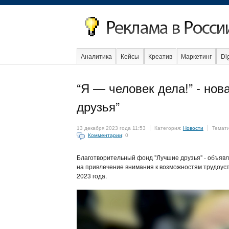
Аналитика
Кейсы
Креатив
Маркетинг
Dig
Образование
События
Социальная реклама
“Я — человек дела!” - но
друзья”
13 декабря 2023 года 11:53
Категория:
Новости
Темат
Комментарии
: 0
Благотворительный фонд "Лучшие друзья" - объявля
на привлечение внимания к возможностям трудоуст
2023 года.