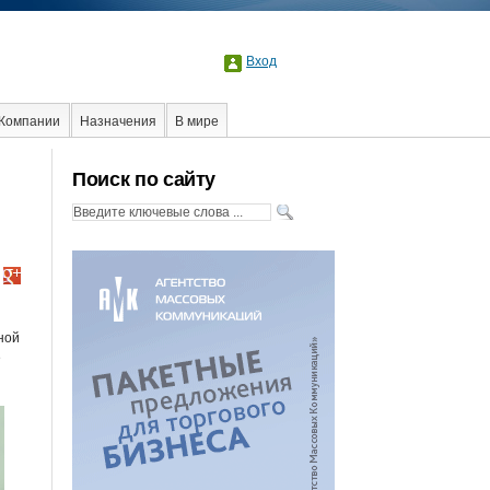
Вход
Компании
Назначения
В мире
Поиск по сайту
ной
е