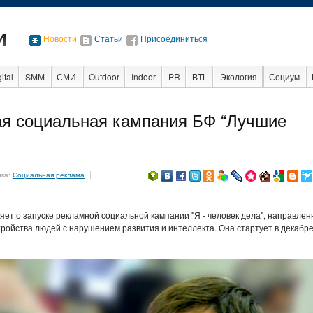
Новости
Статьи
Присоединиться
ital
SMM
СМИ
Outdoor
Indoor
PR
BTL
Экология
Социум
Стартапы
Факты
Event
Интервью
Интернет
вая социальная кампания БФ “Лучшие
ика:
Социальная реклама
ет о запуске рекламной социальной кампании "Я - человек дела", направлен
ройства людей с нарушением развития и интеллекта. Она стартует в декабр