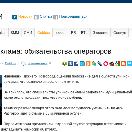
Новости
Статьи
Присоединиться
ital
SMM
СМИ
Outdoor
Indoor
PR
BTL
Экология
Социум
Образование
События
Социальная рек
клама: обязательства операторов
ка:
Outdoor
Комментарии
: 0
Чиновники Нижнего Новгорода оценили положение дел в области уличной
рекламы, что возникло в населенном пункте.
Выяснилось, что специалисты уличной рекламы задолжали муниципальной
казне около тридцати трех миллионов рублей.
Таким образом с января этого года долг получилось уменьшить на 40%.
Разговор идет о сумме в 55 миллионов рублей.
Парламентарии предложили надзорной службе регулярно отслеживать
 докладывать комиссии об итогах.