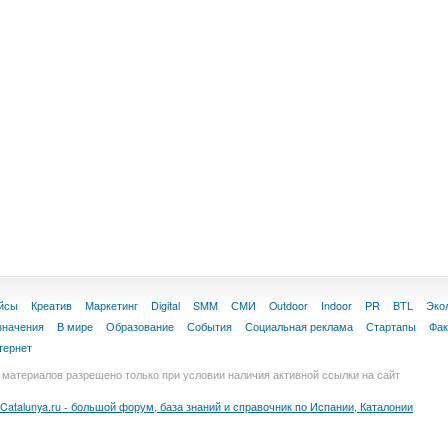
йсы
Креатив
Маркетинг
Digital
SMM
СМИ
Outdoor
Indoor
PR
BTL
Эко
значения
В мире
Образование
События
Социальная реклама
Стартапы
Фа
тернет
материалов разрешено только при условии наличия активной ссылки на сайт
Catalunya.ru - большой форум, база знаний и справочник по Испании, Каталонии