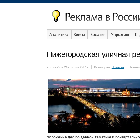
Аналитика
Кейсы
Креатив
Маркетинг
Dig
Нижегородская уличная ре
Интернет
20 октября 2023 года 04:17
Категория:
Новости
Темати
положение дел по данной тематике и поквартально