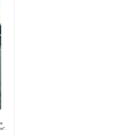
ов
к!".