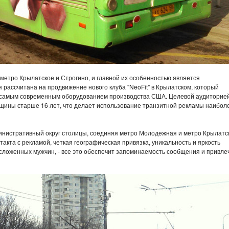
метро Крылатское и Строгино, и главной их особенностью является
рассчитана на продвижение нового клуба "NeoFit" в Крылатском, который
 самым современным оборудованием производства США. Целевой аудиторие
щины старше 16 лет, что делает использование транзитной рекламы наибол
нистративный округ столицы, соединяя метро Молодежная и метро Крылатс
акта с рекламой, четкая географическая привязка, уникальность и яркость
сложенных мужчин, - все это обеспечит запоминаемость сообщения и привле