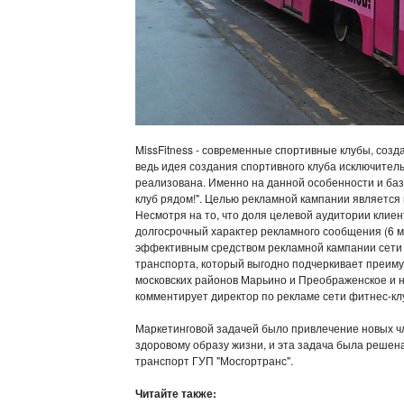
MissFitness - современные спортивные клубы, созд
ведь идея создания спортивного клуба исключитель
реализована. Именно на данной особенности и ба
клуб рядом!". Целью рекламной кампании является п
Несмотря на то, что доля целевой аудитории клие
долгосрочный характер рекламного сообщения (6 м
эффективным средством рекламной кампании сети M
транспорта, который выгодно подчеркивает преиму
московских районов Марьино и Преображенское и не
комментирует директор по рекламе сети фитнес-кл
Маркетинговой задачей было привлечение новых чл
здоровому образу жизни, и эта задача была решена
транспорт ГУП "Мосгортранс".
Читайте также: