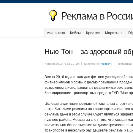
Аналитика
Кейсы
Креатив
Маркетинг
Dig
Нью-Тон – за здоровый об
Интернет
7 июня 2016 года 12:10
Категория:
Новости
Тематика:
Весна 2016 года стала для фитнес-учреждений гор
фитнес-клубов Москвы с целью повышения продаж ч
возможность использовать в медиа-миксе рекламны
брендирование транспортных средств ГУП "Мосгор
Целевая аудитория рекламной кампании спортивног
потребителями рекламы на транспорте являются вс
реклама даже в этом случае будет являться эффек
нужного района Москвы за счет того, что каждая м
значительно более высокие медиаметрические пока
транспорте в несколько раз дешевле рекламы на би