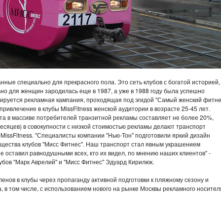
анные специально для прекрасного пола. Это сеть клубов с богатой историей,
но для женщин зародилась еще в 1987, а уже в 1988 году была успешно
зируется рекламная кампания, проходящая под эгидой "Самый женский фитне
ривлечение в клубы MissFitness женской аудитории в возрасте 25-45 лет.
нта в массиве потребителей транзитной рекламы составляет не более 20%,
есяцев) в совокупности с низкой стоимостью рекламы делают транспорт
issFitness. "Специалисты компании "Нью-Тон" подготовили яркий дизайн
щества клубов "Мисс Фитнес". Наш транспорт стал явным украшением
 оставил равнодушными всех, кто их видел, по мнению наших клиентов" -
убов "Марк Аврелий" и "Мисс Фитнес" Эдуард Кирилюк.
енов в клубы через пропаганду активной подготовки к пляжному сезону и
, в том числе, с использованием нового на рынке Москвы рекламного носителя