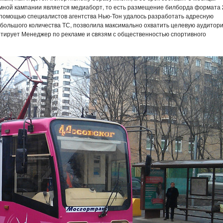
ной кампании является медиаборт, то есть размещение билборда формата 
"С помощью специалистов агентства Нью-Тон удалось разработать адресную
ебольшого количества ТС, позволила максимально охватить целевую аудитор
нтирует Менеджер по рекламе и связям с общественностью спортивного