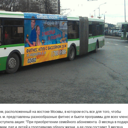
м, расположенный на востоке Москвы, в котором есть все для того, чтобы
в. м. представлены разнообразные фитнес и бьюти программы для всех член
ступила акция: "При приобретении семейного абонемента -3 месяца в подаро
м, пап и детей к спортивному образу жизни, а ее срок составит 3 месяца.