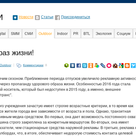
Новости
Статьи
Присоединиться
ital
SMM
СМИ
Outdoor
Indoor
PR
BTL
Экология
Социум
Образование
События
Социальная рек
раз жизни!
Outdoor
Комментарии
: 0
ячим сезоном. Приближение периода отпусков увеличило рекламную активнос
ерез пропаганду здорового образа жизни. Особенностью 2016 года стала
й носитель, который был недоступен в 2015 году, а именно, внешнее
транс".
о учреждения зачастую имеет строгие возрастные критерии, в то время как
е жители города вне зависимости от возраста и пола. Однако, транзитная
тивным медиа-средством. Во-первых, она дает возможность постоянного охва
ашина строго закреплена за конкретным маршрутом. Во-вторых, она имеет
затели, чем стационарные средства наружной рекламы. В-третьих, реклама 
лбордах, что, в итоге, обеспечивает недорогую стоимость контакта целевой