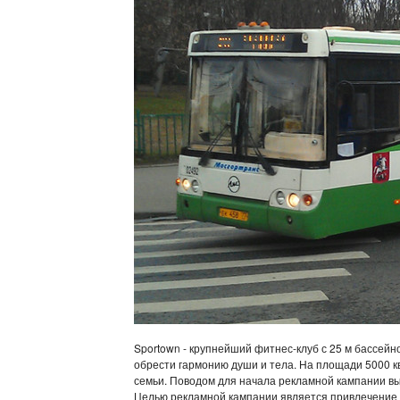
Sportown - крупнейший фитнес-клуб с 25 м бассейно
обрести гармонию души и тела. На площади 5000 к
семьи. Поводом для начала рекламной кампании вы
Целью рекламной кампании является привлечение ма