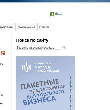
Вход
Компании
Назначения
В мире
лама
Стартапы
Факты
Event
Интервью
Поиск по сайту
ть
та
на