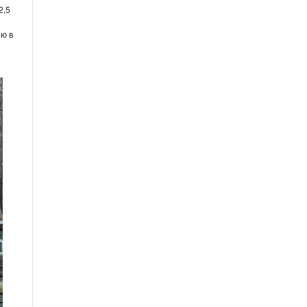
2,5
ию в