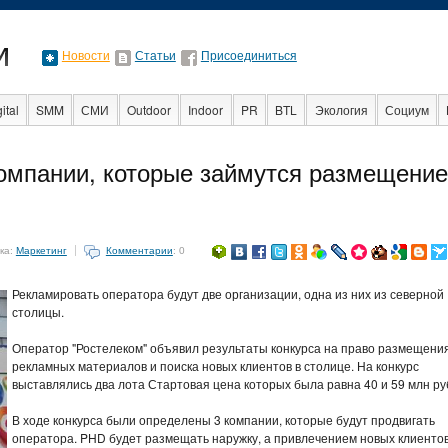
Новости
Статьи
Присоединиться
ital
SMM
СМИ
Outdoor
Indoor
PR
BTL
Экология
Социум
разование
События
Социальная реклама
Стартапы
Факты
Event
компании, которые займутся размещени
ка:
Маркетинг
Комментарии
: 0
Рекламировать оператора будут две организации, одна из них из северной
столицы.
Оператор "Ростелеком" объявил результаты конкурса на право размещени
рекламных материалов и поиска новых клиентов в столице. На конкурс
выставлялись два лота Стартовая цена которых была равна 40 и 59 млн ру
В ходе конкурса были определены 3 компании, которые будут продвигать
оператора. PHD будет размещать наружку, а привлечением новых клиентов