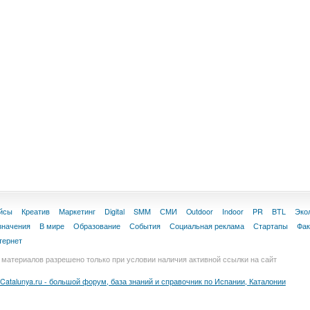
йсы
Креатив
Маркетинг
Digital
SMM
СМИ
Outdoor
Indoor
PR
BTL
Эко
значения
В мире
Образование
События
Социальная реклама
Стартапы
Фа
тернет
материалов разрешено только при условии наличия активной ссылки на сайт
Catalunya.ru - большой форум, база знаний и справочник по Испании, Каталонии