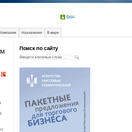
Вход
Компании
Назначения
В мире
Интервью
Интернет
Поиск по сайту
ем
я
б.
 с