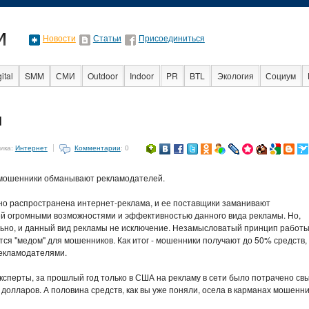
Новости
Статьи
Присоединиться
ital
SMM
СМИ
Outdoor
Indoor
PR
BTL
Экология
Социум
Стартапы
Факты
Event
Интервью
Интернет
н
ика:
Интернет
Комментарии
: 0
мошенники обманывают рекламодателей.
но распространена интернет-реклама, и ее поставщики заманивают
й огромными возможностями и эффективностью данного вида рекламы. Но,
льно, и данный вид рекламы не исключение. Незамысловатый принцип работ
ся "медом" для мошенников. Как итог - мошенники получают до 50% средств,
екламодателями.
ксперты, за прошлый год только в США на рекламу в сети было потрачено с
долларов. А половина средств, как вы уже поняли, осела в карманах мошенни