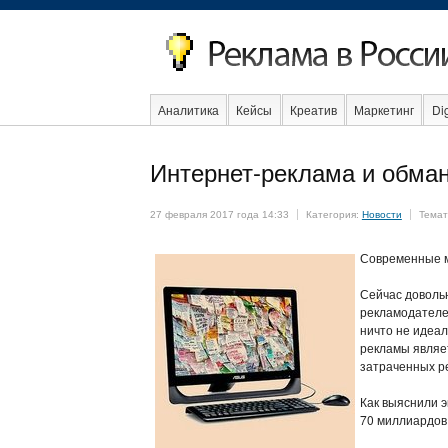
Аналитика
Кейсы
Креатив
Маркетинг
Dig
Образование
События
Социальная реклама
Интернет-реклама и обма
27 февраля 2017 года 14:33
Категория:
Новости
Темат
Современные 
Сейчас доволь
рекламодателе
ничто не идеа
рекламы являет
затраченных р
Как выяснили э
70 миллиардов 