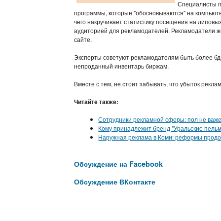
Специалисты п
программы, которые "обосновываются" на компьют
чего накручивает статистику посещения на липовых
аудиторией для рекламодателей. Рекламодатели же
сайте.
Эксперты советуют рекламодателям быть более бди
непроданный инвентарь биржам.
Вместе с тем, не стоит забывать, что убыток рекла
Читайте также:
Сотрудники рекламной сферы: пол не важе
Кому принадлежит бренд "Уральские пель
Наружная реклама в Коми: реформы прод
Обсуждение на Facebook
Обсуждение ВКонтакте