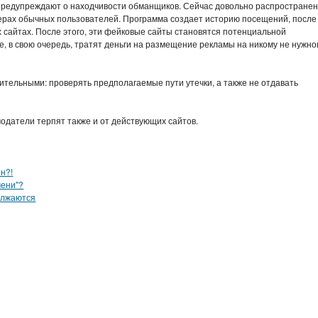
редупреждают о находчивости обманщиков. Сейчас довольно распростране
ерах обычных пользователей. Программа создает историю посещений, после
 сайтах. После этого, эти фейковые сайты становятся потенциальной
, в свою очередь, тратят деньги на размещение рекламы на никому не нужно
тельными: проверять предполагаемые пути утечки, а также не отдавать
модатели терпят также и от действующих сайтов.
н?!
мени"?
олжаются