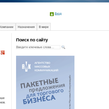
Вход
Компании
Назначения
В мире
Поиск по сайту
ы
выше
ков.