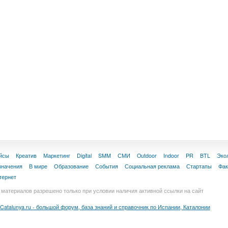
йсы
Креатив
Маркетинг
Digital
SMM
СМИ
Outdoor
Indoor
PR
BTL
Эко
значения
В мире
Образование
События
Социальная реклама
Стартапы
Фа
тернет
материалов разрешено только при условии наличия активной ссылки на сайт
Catalunya.ru - большой форум, база знаний и справочник по Испании, Каталонии